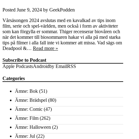
Posted
June 9, 2024
by
GeekPodden
Vårsäsongen 2024 avslutas med en kavalkad av tips inom
film, serie och spel-världen, men också i form av aktiviteter
som kan förgylla er sommar. Thiger recenserar biovåren och
när det kommer till biosommaren hakar vi alla på med starka
tips på filmer i alla fall inte vi kommer att missa. Vad sägs om
Deadpool &…
Read more »
Subscribe to Podcast
Apple Podcasts
Android
by Email
RSS
Categories
Ämne: Bok
(51)
Ämne: Brädspel
(80)
Ämne: Comic
(47)
Ämne: Film
(262)
Ämne: Halloween
(2)
Ämne: Jul
(22)