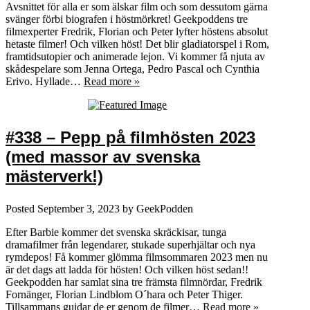
Avsnittet för alla er som älskar film och som dessutom gärna
svänger förbi biografen i höstmörkret! Geekpoddens tre
filmexperter Fredrik, Florian och Peter lyfter höstens absolut
hetaste filmer! Och vilken höst! Det blir gladiatorspel i Rom,
framtidsutopier och animerade lejon. Vi kommer få njuta av
skådespelare som Jenna Ortega, Pedro Pascal och Cynthia
Erivo. Hyllade…
Read more »
#338 – Pepp på filmhösten 2023
(med massor av svenska
mästerverk!)
Posted
September 3, 2023
by
GeekPodden
Efter Barbie kommer det svenska skräckisar, tunga
dramafilmer från legendarer, stukade superhjältar och nya
rymdepos! Få kommer glömma filmsommaren 2023 men nu
är det dags att ladda för hösten! Och vilken höst sedan!!
Geekpodden har samlat sina tre främsta filmnördar, Fredrik
Fornänger, Florian Lindblom O´hara och Peter Thiger.
Tillsammans guidar de er genom de filmer…
Read more »