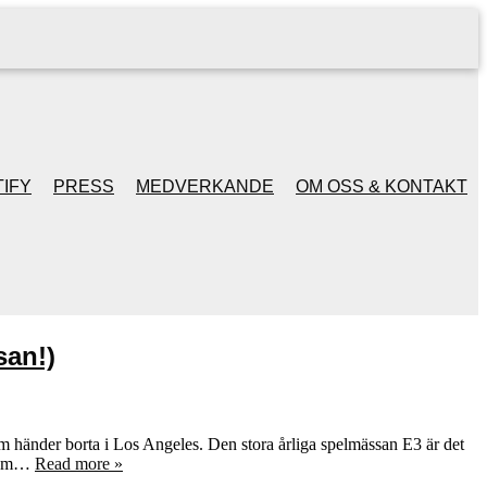
IFY
PRESS
MEDVERKANDE
OM OSS & KONTAKT
san!)
 som händer borta i Los Angeles. Den stora årliga spelmässan E3 är det
inom…
Read more »