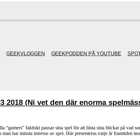
GEEKVLOGGEN
GEEKPODDEN PÅ YOUTUBE
SPOT
GEEKPODDEN RETRO
GAMING MED MICKE
E3 2018 (Ni vet den där enorma spelmäs
& FILIPH
GEEKPODDENS
lla “gamers” faktiskt pausar sina spel för att fästa sina blickar på vad
 man har minsta intresse av spel. Här presenteras varje år framtiden 
JULSPECIALER 2013