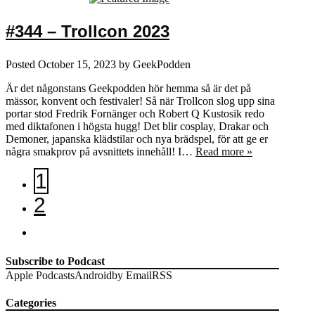
#344 – Trollcon 2023
Posted
October 15, 2023
by
GeekPodden
Är det någonstans Geekpodden hör hemma så är det på
mässor, konvent och festivaler! Så när Trollcon slog upp sina
portar stod Fredrik Fornänger och Robert Q Kustosik redo
med diktafonen i högsta hugg! Det blir cosplay, Drakar och
Demoner, japanska klädstilar och nya brädspel, för att ge er
några smakprov på avsnittets innehåll! I…
Read more »
1
2
Subscribe to Podcast
Apple Podcasts
Android
by Email
RSS
Categories