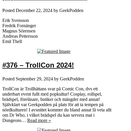
Posted
December 22, 2024
by
GeekPodden
Erik Svensson
Fredrik Fornänger
Magnus Sörensen
Andreas Pettersson
Emil Thell
#376 – TrollCon 2024!
Posted
September 29, 2024
by
GeekPodden
TrollCon är Trollhättans svar på Comic Con, dvs ett
underbart event fullt med popkultur! Cosplay, rollspel,
brädspel, föreläsare, butiker och mängder med annat!
Självklart var Geekpodden på plats för att ta tempen på
nördkulturen! I avsnittet kommer du bland annat få veta allt
om Dr Who, i vilket brädspel du kan servera mat i
Dungeons…
Read more »