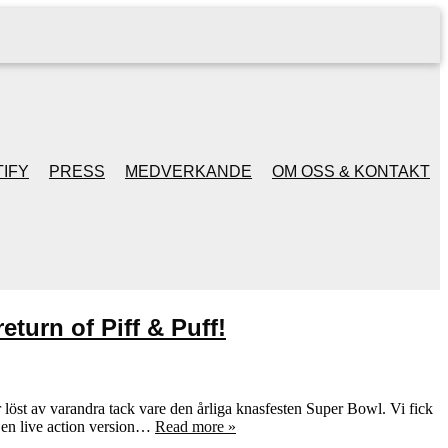
IFY
PRESS
MEDVERKANDE
OM OSS & KONTAKT
eturn of Piff & Puff!
 löst av varandra tack vare den årliga knasfesten Super Bowl. Vi fick
 en live action version…
Read more »