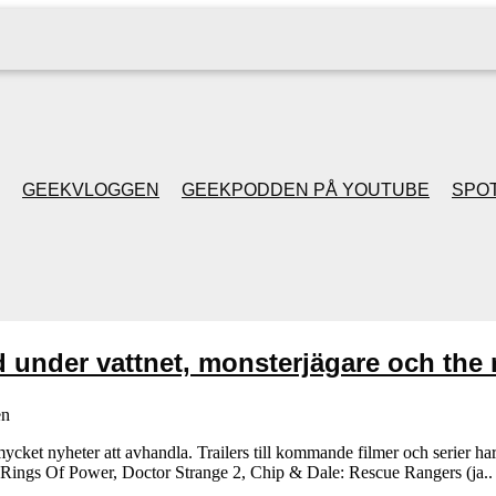
GEEKVLOGGEN
GEEKPODDEN PÅ YOUTUBE
SPOT
GEEKPODDEN RETRO
GAMING MED MICKE
 under vattnet, monsterjägare och the r
& FILIPH
en
GEEKPODDENS
cket nyheter att avhandla. Trailers till kommande filmer och serier har
: Rings Of Power, Doctor Strange 2, Chip & Dale: Rescue Rangers (ja..
JULSPECIALER 2013