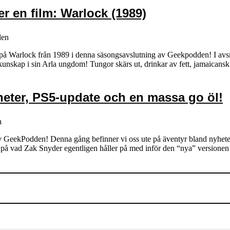
er en film: Warlock (1989)
den
 på Warlock från 1989 i denna säsongsavslutning av Geekpodden! I avsn
 kunskap i sin Arla ungdom! Tungor skärs ut, drinkar av fett, jamaican
heter, PS5-update och en massa go öl!
n
 av GeekPodden! Denna gång befinner vi oss ute på äventyr bland nyheter
ik på vad Zak Snyder egentligen håller på med inför den “nya” versione