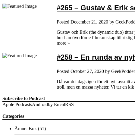
#265 – Gustav & Erik s
Posted
December 21, 2020
by
GeekPod
Gustav och Erik (the dynamic duo) tittar
hur han överförde filmkunskap till riktig
more »
#258 – En runda av ny
Posted
October 27, 2020
by
GeekPodde
Då var det dags igen för ett nytt avsnitt
troll, men en massa nyheter. Vi tar en k
Subscribe to Podcast
Apple Podcasts
Android
by Email
RSS
Categories
Ämne: Bok
(51)