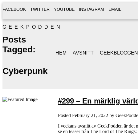
FACEBOOK
TWITTER
YOUTUBE
INSTAGRAM
EMAIL
GEEKPODDEN
Posts
Tagged:
HEM
AVSNITT
GEEKBLOGGEN
Cyberpunk
#299 – En märklig värld
Posted
February 21, 2022
by
GeekPodd
I veckans avsnitt av GeekPodden är det my
se en teaser från The Lord of The Rings