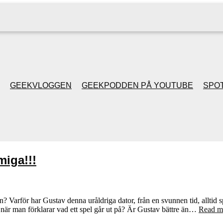
GEEKVLOGGEN
GEEKPODDEN PÅ YOUTUBE
SPOT
GEEKPODDEN RETRO
GAMING MED MICKE
iga!!!
& FILIPH
GEEKPODDENS
 Varför har Gustav denna uråldriga dator, från en svunnen tid, alltid sp
när man förklarar vad ett spel går ut på? Är Gustav bättre än…
Read m
JULSPECIALER 2013