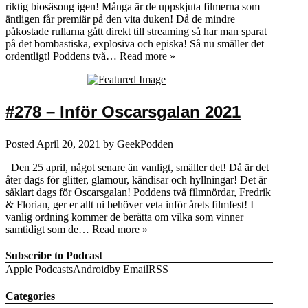
riktig biosäsong igen! Många är de uppskjuta filmerna som
äntligen får premiär på den vita duken! Då de mindre
påkostade rullarna gått direkt till streaming så har man sparat
på det bombastiska, explosiva och episka! Så nu smäller det
ordentligt! Poddens två…
Read more »
#278 – Inför Oscarsgalan 2021
Posted
April 20, 2021
by
GeekPodden
Den 25 april, något senare än vanligt, smäller det! Då är det
åter dags för glitter, glamour, kändisar och hyllningar! Det är
såklart dags för Oscarsgalan! Poddens två filmnördar, Fredrik
& Florian, ger er allt ni behöver veta inför årets filmfest! I
vanlig ordning kommer de berätta om vilka som vinner
samtidigt som de…
Read more »
Subscribe to Podcast
Apple Podcasts
Android
by Email
RSS
Categories