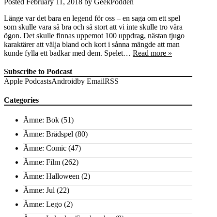
Posted
February 11, 2018
by
GeekPodden
Länge var det bara en legend för oss – en saga om ett spel
som skulle vara så bra och så stort att vi inte skulle tro våra
ögon. Det skulle finnas uppemot 100 uppdrag, nästan tjugo
karaktärer att välja bland och kort i sånna mängde att man
kunde fylla ett badkar med dem. Spelet…
Read more »
Subscribe to Podcast
Apple Podcasts
Android
by Email
RSS
Categories
Ämne: Bok
(51)
Ämne: Brädspel
(80)
Ämne: Comic
(47)
Ämne: Film
(262)
Ämne: Halloween
(2)
Ämne: Jul
(22)
Ämne: Lego
(2)