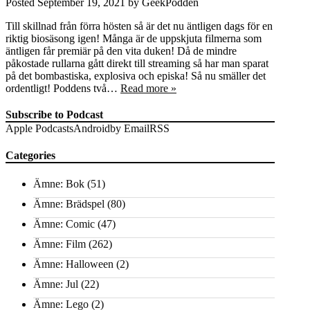
Posted
September 19, 2021
by
GeekPodden
Till skillnad från förra hösten så är det nu äntligen dags för en
riktig biosäsong igen! Många är de uppskjuta filmerna som
äntligen får premiär på den vita duken! Då de mindre
påkostade rullarna gått direkt till streaming så har man sparat
på det bombastiska, explosiva och episka! Så nu smäller det
ordentligt! Poddens två…
Read more »
Subscribe to Podcast
Apple Podcasts
Android
by Email
RSS
Categories
Ämne: Bok
(51)
Ämne: Brädspel
(80)
Ämne: Comic
(47)
Ämne: Film
(262)
Ämne: Halloween
(2)
Ämne: Jul
(22)
Ämne: Lego
(2)