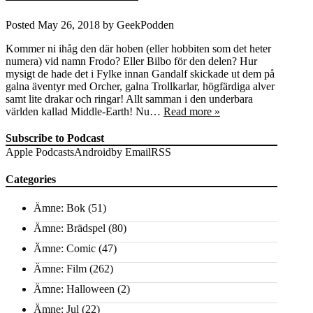
Posted
May 26, 2018
by
GeekPodden
Kommer ni ihåg den där hoben (eller hobbiten som det heter
numera) vid namn Frodo? Eller Bilbo för den delen? Hur
mysigt de hade det i Fylke innan Gandalf skickade ut dem på
galna äventyr med Orcher, galna Trollkarlar, högfärdiga alver
samt lite drakar och ringar! Allt samman i den underbara
världen kallad Middle-Earth! Nu…
Read more »
Subscribe to Podcast
Apple Podcasts
Android
by Email
RSS
Categories
Ämne: Bok
(51)
Ämne: Brädspel
(80)
Ämne: Comic
(47)
Ämne: Film
(262)
Ämne: Halloween
(2)
Ämne: Jul
(22)