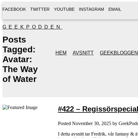
FACEBOOK
TWITTER
YOUTUBE
INSTAGRAM
EMAIL
GEEKPODDEN
Posts
Tagged:
HEM
AVSNITT
GEEKBLOGGEN
Avatar:
The Way
of Water
#422 – Regissörspecia
Posted
November 30, 2025
by
GeekPod
I detta avsnitt tar Fredrik, vår fantasy &