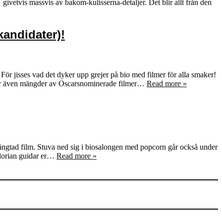
ivetvis massvis av bakom-kulisserna-detaljer. Det blir allt från den
kandidater)!
ör jisses vad det dyker upp grejer på bio med filmer för alla smaker!
mer även mängder av Oscarsnominerade filmer…
Read more »
erlängtad film. Stuva ned sig i biosalongen med popcorn går också under
Florian guidar er…
Read more »