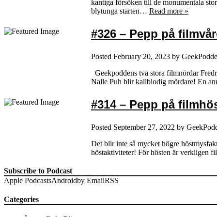
kantiga försöken till de monumentala stor
blytunga starten…
Read more »
#326 – Pepp på filmvår
Posted
February 20, 2023
by
GeekPodd
Geekpoddens två stora filmnördar Fredrik 
Nalle Puh blir kallblodig mördare! En 
#314 – Pepp på filmhös
Posted
September 27, 2022
by
GeekPod
Det blir inte så mycket högre höstmysfakt
höstaktiviteter! För hösten är verkligen
Subscribe to Podcast
Apple Podcasts
Android
by Email
RSS
Categories