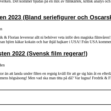
verken. Det kommer bjudas på en mix av filmkärlek, kritisk analys och g
en 2023 (Bland seriefigurer och Oscars
en
& Florian levererar allt ni behöver veta inför den magiska filmvåren! F
annan björn käkar kokain och har ihjäl hajkare i USA! Från USA kom
ten 2022 (Svensk film regerar!)
den
or än att landa under filten en regnig kväll för att ge sig hän åt en eft
 filmens högsäsong! Men vad ska man titta på då? Var lugna! Fredrik & 