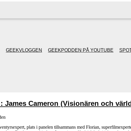
GEEKVLOGGEN
GEEKPODDEN PÅ YOUTUBE
SPOT
GEEKPODDEN RETRO
GAMING MED MICKE
& FILIPH
l: James Cameron (Visionären och värl
GEEKPODDENS
den
JULSPECIALER 2013
 äventyrsexpert, plats i panelen tillsammans med Florian, superfilmexpert