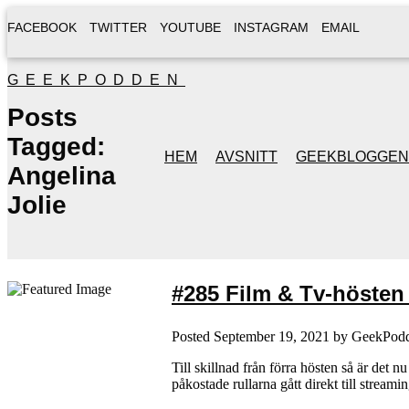
FACEBOOK
TWITTER
YOUTUBE
INSTAGRAM
EMAIL
GEEKPODDEN
Posts
Tagged:
HEM
AVSNITT
GEEKBLOGGEN
Angelina
Jolie
#285 Film & Tv-hösten (
Posted
September 19, 2021
by
GeekPod
Till skillnad från förra hösten så är det
påkostade rullarna gått direkt till strea