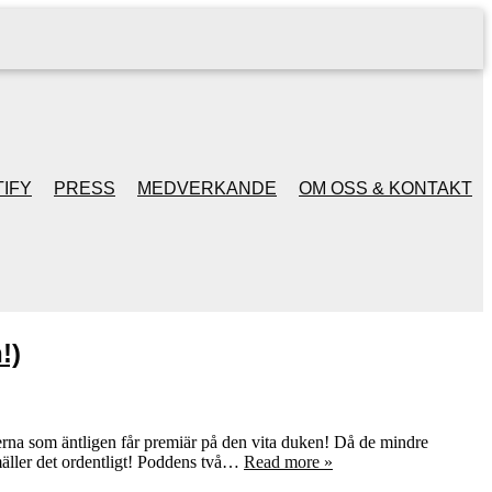
IFY
PRESS
MEDVERKANDE
OM OSS & KONTAKT
!)
lmerna som äntligen får premiär på den vita duken! Då de mindre
smäller det ordentligt! Poddens två…
Read more »