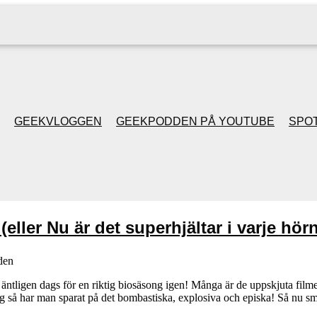
GEEKVLOGGEN
GEEKPODDEN PÅ YOUTUBE
SPOT
GEEKPODDEN RETRO
GAMING MED MICKE
eller Nu är det superhjältar i varje hörn
& FILIPH
den
GEEKPODDENS
 nu äntligen dags för en riktig biosäsong igen! Många är de uppskjuta fi
ming så har man sparat på det bombastiska, explosiva och episka! Så nu 
JULSPECIALER 2013