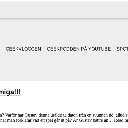
GEEKVLOGGEN
GEEKPODDEN PÅ YOUTUBE
SPOT
GEEKPODDEN RETRO
GAMING MED MICKE
iga!!!
& FILIPH
GEEKPODDENS
 Varför har Gustav denna uråldriga dator, från en svunnen tid, alltid sp
när man förklarar vad ett spel går ut på? Är Gustav bättre än…
Read m
JULSPECIALER 2013