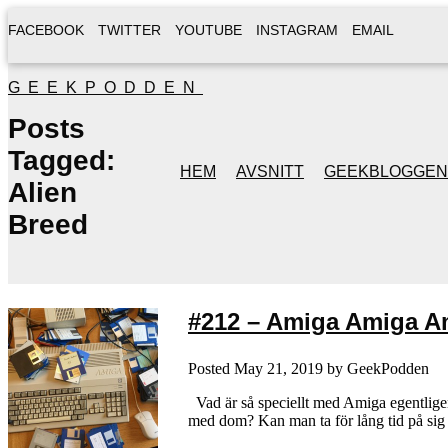
FACEBOOK
TWITTER
YOUTUBE
INSTAGRAM
EMAIL
GEEKPODDEN
Posts
Tagged:
HEM
AVSNITT
GEEKBLOGGEN
Alien
Breed
#212 – Amiga Amiga Am
Posted
May 21, 2019
by
GeekPodden
Vad är så speciellt med Amiga egentligen?
med dom? Kan man ta för lång tid på sig 