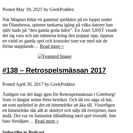
Posted
May 18, 2025
by
GeekPodden
När Magnus hittar en gammal speldator på en loppis under
sin Ölandsresa, spinner tankarna igång på vilka datorer han
själv hade på “den gamla goda tiden”. En Atari 520ST visade
det sig vara och när minnena kring den poppar upp, öppnas
en värld av gamla spel och konsoler som var med när de
första stapplande…
Read more »
#138 – Retrospelsmässan 2017
Posted
April 30, 2017
by
GeekPodden
Äntligen var det dags igen för Retrospelsmässan i Göteborg!
Som vi längtat sedan förra besöket. Och låt oss säga så här,
att som spelnörd är det ett himmelrike att åka till. Visserligen
ett himmelrike där allt är skitdyrt och säljs till överpriser, men
ändå. Det var en fantastisk tillställning med spel överallt. Inte
bara försäljare…
Read more »
Subscribe to Podcast