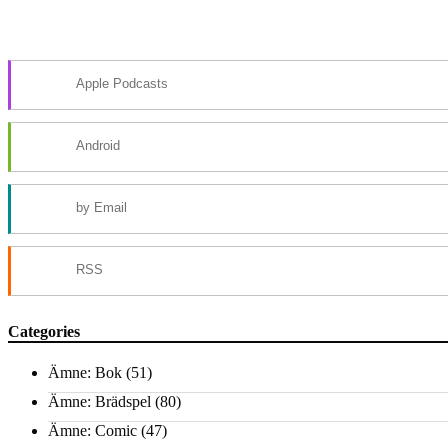
Apple Podcasts
Android
by Email
RSS
Categories
Ämne: Bok
(51)
Ämne: Brädspel
(80)
Ämne: Comic
(47)