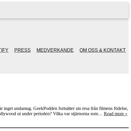
IFY
PRESS
MEDVERKANDE
OM OSS & KONTAKT
är inget undantag. GeekPodden fortsätter sin resa från filmens födelse,
g Hollywood ut under perioden? Vilka var stjärnorna som…
Read more »