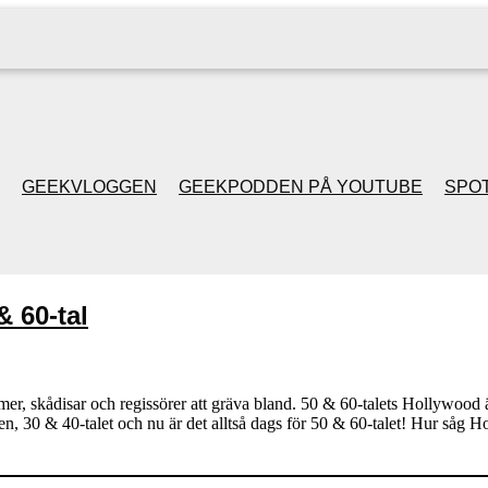
GEEKVLOGGEN
GEEKPODDEN PÅ YOUTUBE
SPOT
GEEKPODDEN RETRO
 60-tal
GAMING MED MICKE
& FILIPH
lmer, skådisar och regissörer att gräva bland. 50 & 60-talets Hollywood 
en, 30 & 40-talet och nu är det alltså dags för 50 & 60-talet! Hur så
GEEKPODDENS
JULSPECIALER 2013