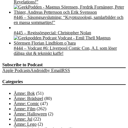
Revelations!”
#446 – Säsongsavslutning: “Kryptozoologi, samlarbilder och
en massa sommartips!”
#445 – Regissörspecial: Christopher Nolan
#444 – Vodcast #6: Liverpool Comic Con, A.I. som löser
dåliga slut & tekniskt kaffe!
Subscribe to Podcast
Apple Podcasts
Android
by Email
RSS
Categories
Ämne: Bok
(51)
Ämne: Brädspel
(80)
Ämne: Comic
(47)
Ämne: Film
(262)
Ämne: Halloween
(2)
Ämne: Jul
(22)
Ämne: Lego
(2)