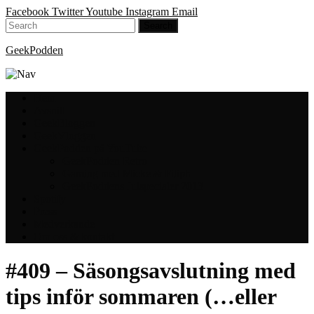
Facebook
Twitter
Youtube
Instagram
Email
GeekPodden
Hem
Avsnitt
GeekBloggen
GeekVloggen
GeekPodden på YouTube
GeekPodden Retro
Gaming med Micke & Filiph
GeekPoddens Julspecialer 2013
Spotify
Press
Medverkande
Om oss & kontakt
#409 – Säsongsavslutning med
tips inför sommaren (…eller