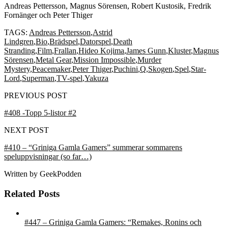
Andreas Pettersson, Magnus Sörensen, Robert Kustosik, Fredrik
Fornänger och Peter Thiger
TAGS:
Andreas Pettersson
,
Astrid
Lindgren
,
Bio
,
Brädspel
,
Datorspel
,
Death
Stranding
,
Film
,
Frallan
,
Hideo Kojima
,
James Gunn
,
Kluster
,
Magnus
Sörensen
,
Metal Gear
,
Mission Impossible
,
Murder
Mystery
,
Peacemaker
,
Peter Thiger
,
Puchini
,
Q
,
Skogen
,
Spel
,
Star-
Lord
,
Superman
,
TV-spel
,
Yakuza
PREVIOUS POST
#408 -Topp 5-listor #2
NEXT POST
#410 – “Griniga Gamla Gamers” summerar sommarens
speluppvisningar (so far…)
Written by
GeekPodden
Related Posts
#447 – Griniga Gamla Gamers: “Remakes, Ronins och