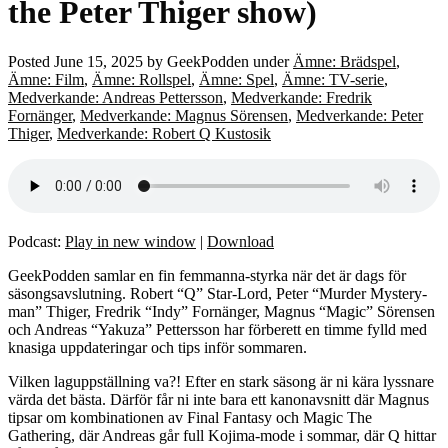
the Peter Thiger show)
Posted
June 15, 2025
by
GeekPodden
under
Ämne: Brädspel
,
Ämne: Film
,
Ämne: Rollspel
,
Ämne: Spel
,
Ämne: TV-serie
,
Medverkande: Andreas Pettersson
,
Medverkande: Fredrik
Fornänger
,
Medverkande: Magnus Sörensen
,
Medverkande: Peter
Thiger
,
Medverkande: Robert Q Kustosik
Podcast:
Play in new window
|
Download
GeekPodden samlar en fin femmanna-styrka när det är dags för
säsongsavslutning. Robert “Q” Star-Lord, Peter “Murder Mystery-
man” Thiger, Fredrik “Indy” Fornänger, Magnus “Magic” Sörensen
och Andreas “Yakuza” Pettersson har förberett en timme fylld med
knasiga uppdateringar och tips inför sommaren.
Vilken laguppställning va?! Efter en stark säsong är ni kära lyssnare
värda det bästa. Därför får ni inte bara ett kanonavsnitt där Magnus
tipsar om kombinationen av Final Fantasy och Magic The
Gathering, där Andreas går full Kojima-mode i sommar, där Q hittar