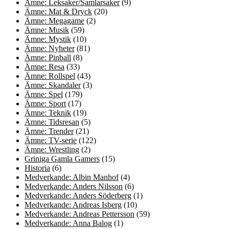
Ämne: Leksaker/Samlarsaker
(9)
Ämne: Mat & Dryck
(20)
Ämne: Megagame
(2)
Ämne: Musik
(59)
Ämne: Mystik
(10)
Ämne: Nyheter
(81)
Ämne: Pinball
(8)
Ämne: Resa
(33)
Ämne: Rollspel
(43)
Ämne: Skandaler
(3)
Ämne: Spel
(179)
Ämne: Sport
(17)
Ämne: Teknik
(19)
Ämne: Tidsresan
(5)
Ämne: Trender
(21)
Ämne: TV-serie
(122)
Ämne: Wrestling
(2)
Griniga Gamla Gamers
(15)
Historia
(6)
Medverkande: Albin Manhof
(4)
Medverkande: Anders Nilsson
(6)
Medverkande: Anders Söderberg
(1)
Medverkande: Andreas Isberg
(10)
Medverkande: Andreas Pettersson
(59)
Medverkande: Anna Balog
(1)