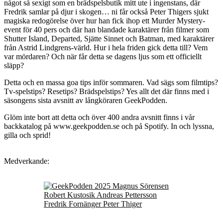
något så sexigt som en brädspelsbutik mitt ute i ingenstans, där
Fredrik samlar på djur i skogen… ni får också Peter Thigers sjukt
magiska redogörelse över hur han fick ihop ett Murder Mystery-
event för 40 pers och där han blandade karaktärer från filmer som
Shutter Island, Departed, Sjätte Sinnet och Batman, med karaktärer
från Astrid Lindgrens-värld. Hur i hela friden gick detta till? Vem
var mördaren? Och när får detta se dagens ljus som ett officiellt
släpp?
Detta och en massa goa tips inför sommaren. Vad sägs som filmtips?
Tv-spelstips? Resetips? Brädspelstips? Yes allt det där finns med i
säsongens sista avsnitt av långköraren GeekPodden.
Glöm inte bort att detta och över 400 andra avsnitt finns i vår
backkatalog på www.geekpodden.se och på Spotify. In och lyssna,
gilla och sprid!
Medverkande: