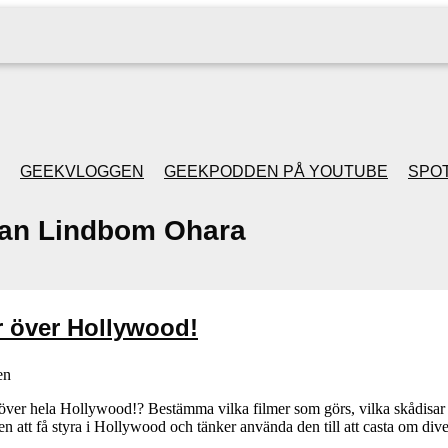
GEEKVLOGGEN
GEEKPODDEN PÅ YOUTUBE
SPOT
ian Lindbom Ohara
GEEKPODDEN RETRO
GAMING MED MICKE
 över Hollywood!
& FILIPH
en
GEEKPODDENS
a över hela Hollywood!? Bestämma vilka filmer som görs, vilka skådisar s
n att få styra i Hollywood och tänker använda den till att casta om di
JULSPECIALER 2013