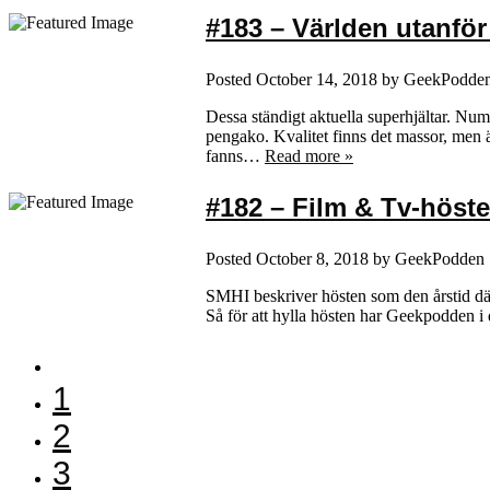
#183 – Världen utanfö
Posted
October 14, 2018
by
GeekPodde
Dessa ständigt aktuella superhjältar. Num
pengako. Kvalitet finns det massor, men 
fanns…
Read more »
#182 – Film & Tv-höste
Posted
October 8, 2018
by
GeekPodden
SMHI beskriver hösten som den årstid där
Så för att hylla hösten har Geekpodden i 
1
2
3