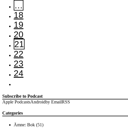
…
18
19
20
21
22
23
24
Subscribe to Podcast
Apple Podcasts
Android
by Email
RSS
Categories
Ämne: Bok
(51)