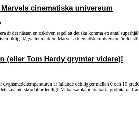
r Marvels cinematiska universum
n
era är det nästan en oskriven regel att det ska komma ett antal superhjä
även riktiga lågvattenmärken. Marvels cinematiska universum är det stö
n (eller Tom Hardy grymtar vidare)!
 dygnsmedeltemperaturen är fallande och ligger mellan 0 och 10 grader.
detta avsnitt skördat ordentligt! Vi har samlat in de bästa godbitarna f