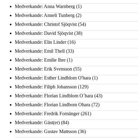
Medverkande: Anna Warnberg
(1)
Medverkande: Anneli Tunberg
(2)
Medverkande: Christof Sjöqvist
(54)
Medverkande: David Sjöqvist
(38)
Medverkande: Elin Linder
(16)
Medverkande: Emil Thell
(33)
Medverkande: Emilie Ihre
(1)
Medverkande: Erik Svensson
(55)
Medverkande: Esther Lindblom O'hara
(1)
Medverkande: Filiph Johansson
(129)
Medverkande: Florian Lindblom O´hara
(43)
Medverkande: Florian Lindbom Ohara
(72)
Medverkande: Fredrik Fornänger
(261)
Medverkande: Gäst(er)
(84)
Medverkande: Gustav Mattsson
(36)