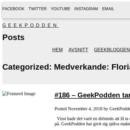
FACEBOOK
TWITTER
YOUTUBE
INSTAGRAM
EMAIL
GEEKPODDEN
Posts
HEM
AVSNITT
GEEKBLOGGEN
Categorized:
Medverkande: Flor
#186 – GeekPodden tar
Posted
November 4, 2018
by
GeekPodd
Visst hade det varit en drömsits att få t
på. GeekPodden har givit sig själva makte