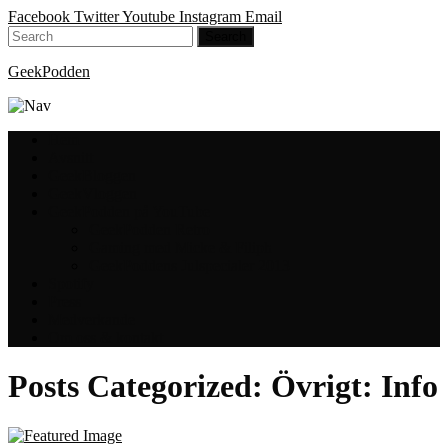
Facebook
Twitter
Youtube
Instagram
Email
GeekPodden
Hem
Avsnitt
GeekBloggen
GeekVloggen
GeekPodden på YouTube
GeekPodden Retro
Gaming med Micke & Filiph
GeekPoddens Julspecialer 2013
Spotify
Press
Medverkande
Om oss & kontakt
Posts Categorized:
Övrigt: Info