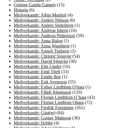
Griniga Gamla Gamers
(15)
Historia
(6)
Medverkande: Albin Manhof
(4)
Medverkande: Anders Nilsson
(6)
Medverkande: Anders Söderberg
(1)
Medverkande: Andreas Isberg
(10)
Medverkande: Andreas Pettersson
(59)
Medverkande: Anna Balog
(1)
Medverkande: Anna Warnberg
(1)
Medverkande: Anneli Tunberg
(2)
Medverkande: Christof Sjöqvist
(54)
Medverkande: David Sjöqvist
(38)
Medverkande: Elin Linder
(16)
Medverkande: Emil Thell
(33)
Medverkande: Emilie Ihre
(1)
Medverkande: Erik Svensson
(55)
Medverkande: Esther Lindblom O'hara
(1)
Medverkande: Filiph Johansson
(129)
Medverkande: Florian Lindblom O´hara
(43)
Medverkande: Florian Lindbom Ohara
(72)
Medverkande: Fredrik Fornänger
(261)
Medverkande: Gäst(er)
(84)
Medverkande: Gustav Mattsson
(36)
Medverkande: Hebbe
(4)