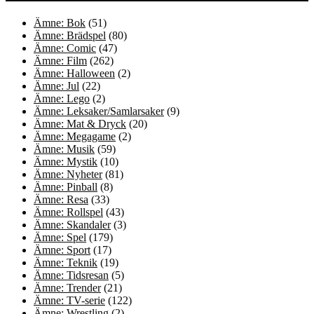
Ämne: Bok
(51)
Ämne: Brädspel
(80)
Ämne: Comic
(47)
Ämne: Film
(262)
Ämne: Halloween
(2)
Ämne: Jul
(22)
Ämne: Lego
(2)
Ämne: Leksaker/Samlarsaker
(9)
Ämne: Mat & Dryck
(20)
Ämne: Megagame
(2)
Ämne: Musik
(59)
Ämne: Mystik
(10)
Ämne: Nyheter
(81)
Ämne: Pinball
(8)
Ämne: Resa
(33)
Ämne: Rollspel
(43)
Ämne: Skandaler
(3)
Ämne: Spel
(179)
Ämne: Sport
(17)
Ämne: Teknik
(19)
Ämne: Tidsresan
(5)
Ämne: Trender
(21)
Ämne: TV-serie
(122)
Ämne: Wrestling
(2)