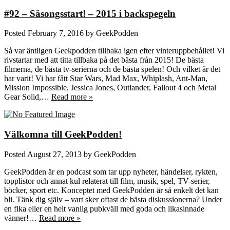
#92 – Säsongsstart! – 2015 i backspegeln
Posted
February 7, 2016
by
GeekPodden
Så var äntligen Geekpodden tillbaka igen efter vinteruppbehållet! Vi
rivstartar med att titta tillbaka på det bästa från 2015! De bästa
filmerna, de bästa tv-serierna och de bästa spelen! Och vilket år det
har varit! Vi har fått Star Wars, Mad Max, Whiplash, Ant-Man,
Mission Impossible, Jessica Jones, Outlander, Fallout 4 och Metal
Gear Solid,…
Read more »
Välkomna till GeekPodden!
Posted
August 27, 2013
by
GeekPodden
GeekPodden är en podcast som tar upp nyheter, händelser, rykten,
topplistor och annat kul relaterat till film, musik, spel, TV-serier,
böcker, sport etc. Konceptet med GeekPodden är så enkelt det kan
bli. Tänk dig själv – vart sker oftast de bästa diskussionerna? Under
en fika eller en helt vanlig pubkväll med goda och likasinnade
vänner!…
Read more »