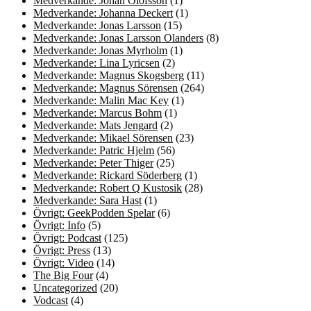
Medverkande: Johan Olofsson
(1)
Medverkande: Johanna Deckert
(1)
Medverkande: Jonas Larsson
(15)
Medverkande: Jonas Larsson Olanders
(8)
Medverkande: Jonas Myrholm
(1)
Medverkande: Lina Lyricsen
(2)
Medverkande: Magnus Skogsberg
(11)
Medverkande: Magnus Sörensen
(264)
Medverkande: Malin Mac Key
(1)
Medverkande: Marcus Bohm
(1)
Medverkande: Mats Jengard
(2)
Medverkande: Mikael Sörensen
(23)
Medverkande: Patric Hjelm
(56)
Medverkande: Peter Thiger
(25)
Medverkande: Rickard Söderberg
(1)
Medverkande: Robert Q Kustosik
(28)
Medverkande: Sara Hast
(1)
Övrigt: GeekPodden Spelar
(6)
Övrigt: Info
(5)
Övrigt: Podcast
(125)
Övrigt: Press
(13)
Övrigt: Video
(14)
The Big Four
(4)
Uncategorized
(20)
Vodcast
(4)