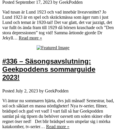
Posted
September 17, 2023
by
GeekPodden
Vad tusan är Lund 1923 och vad innebär liveavsnittet? Jo
Lund 1923 är en spel och skräckmässa som äger rum i just
Lund och temat är 1920-tal! Det var glatt, det var jazzigt, det
var fullt ös ända fram till 1929 då börsen kraschade och ”Den
stora depressionen” tog vid! Samma årtionde gjorde Dr
Jekyll…
Read more »
#336 – Säsongsavslutning:
Geekpoddens sommarguide
2023!
Posted
July 2, 2023
by
GeekPodden
Vi äntrar nu sommaren hjärta, dvs juli månad! Semestrar, bad,
sol och såklart en massa nördigheter! Nya tv-serier, filmer,
brädspel och gud vet vad! I vart fall så har Geekpodden
samlat på sig tipsen du behöver oavsett om solen skiner eller
regnet öser ned! Det blir brädspel som utspelar sig i mörka
katakomber, tv-serier…
Read more »