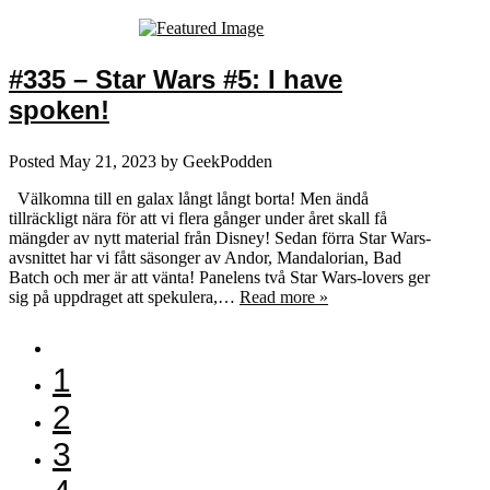
#335 – Star Wars #5: I have
spoken!
Posted
May 21, 2023
by
GeekPodden
Välkomna till en galax långt långt borta! Men ändå
tillräckligt nära för att vi flera gånger under året skall få
mängder av nytt material från Disney! Sedan förra Star Wars-
avsnittet har vi fått säsonger av Andor, Mandalorian, Bad
Batch och mer är att vänta! Panelens två Star Wars-lovers ger
sig på uppdraget att spekulera,…
Read more »
1
2
3