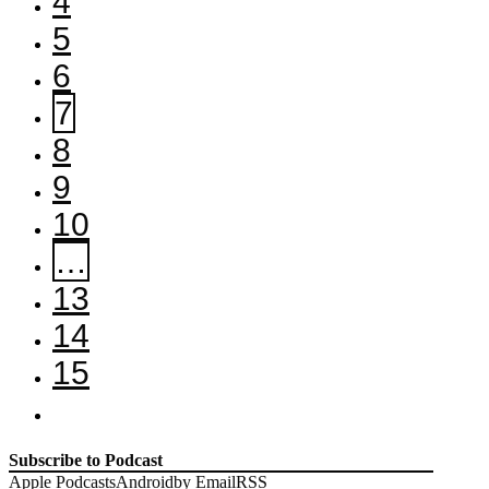
4
5
6
7
8
9
10
…
13
14
15
Subscribe to Podcast
Apple Podcasts
Android
by Email
RSS