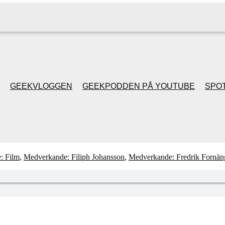
GEEKVLOGGEN
GEEKPODDEN PÅ YOUTUBE
SPOT
GEEKPODDEN RETRO
GAMING MED MICKE
: Film
,
Medverkande: Filiph Johansson
,
Medverkande: Fredrik Fornän
& FILIPH
GEEKPODDENS
JULSPECIALER 2013