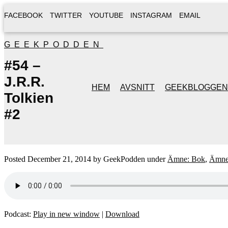
FACEBOOK
TWITTER
YOUTUBE
INSTAGRAM
EMAIL
GEEKPODDEN
#54 –
J.R.R.
HEM
AVSNITT
GEEKBLOGGEN
Tolkien
#2
Posted
December 21, 2014
by
GeekPodden
under
Ämne: Bok
,
Ämne
Podcast:
Play in new window
|
Download