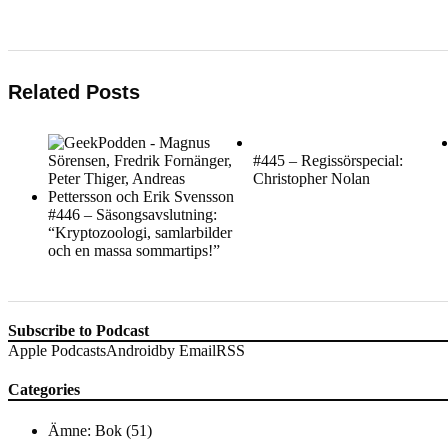
Related Posts
#445 – Regissörspecial:
Christopher Nolan
#446 – Säsongsavslutning:
“Kryptozoologi, samlarbilder
och en massa sommartips!”
Subscribe to Podcast
Apple Podcasts
Android
by Email
RSS
Categories
Ämne: Bok
(51)