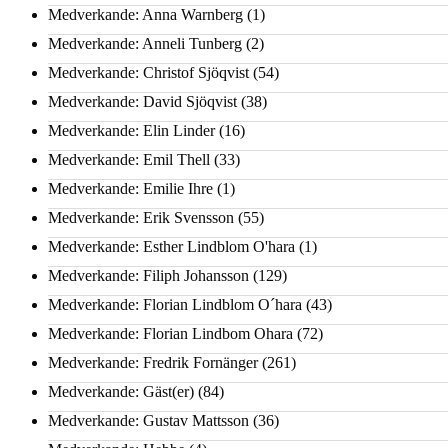
Medverkande: Anna Warnberg
(1)
Medverkande: Anneli Tunberg
(2)
Medverkande: Christof Sjöqvist
(54)
Medverkande: David Sjöqvist
(38)
Medverkande: Elin Linder
(16)
Medverkande: Emil Thell
(33)
Medverkande: Emilie Ihre
(1)
Medverkande: Erik Svensson
(55)
Medverkande: Esther Lindblom O'hara
(1)
Medverkande: Filiph Johansson
(129)
Medverkande: Florian Lindblom O´hara
(43)
Medverkande: Florian Lindbom Ohara
(72)
Medverkande: Fredrik Fornänger
(261)
Medverkande: Gäst(er)
(84)
Medverkande: Gustav Mattsson
(36)