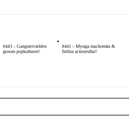
#443 – Gangstervärlden
#441 – Mysiga machomän &
genom popkulturen!
finfina actionrullar!