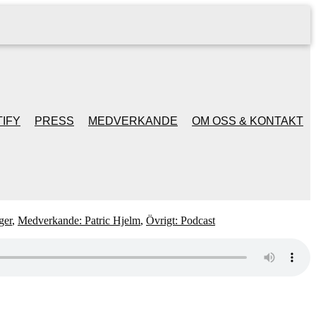
IFY
PRESS
MEDVERKANDE
OM OSS & KONTAKT
ger
,
Medverkande: Patric Hjelm
,
Övrigt: Podcast