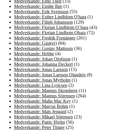
Medverkande: Emil Thell
(33)
Medverkande: Emilie Ihre
(1)
Medverkande: Erik Svensson
(55)
Medverkande: Esther Lindblom O'hara
(1)
Medverkande: Filiph Johansson
(129)
Medverkande: Florian Lindblom O´hara
(43)
Medverkande: Florian Lindbom Ohara
(72)
Medverkande: Fredrik Fornänger
(261)
Medverkande: Gäst(er)
(84)
Medverkande: Gustav Mattsson
(36)
Medverkande: Hebbe
(4)
Medverkande: Johan Olofsson
(1)
Medverkande: Johanna Deckert
(1)
Medverkande: Jonas Larsson
(15)
Medverkande: Jonas Larsson Olanders
(8)
Medverkande: Jonas Myrholm
(1)
Medverkande: Lina Lyricsen
(2)
Medverkande: Magnus Skogsberg
(11)
Medverkande: Magnus Sörensen
(264)
Medverkande: Malin Mac Key
(1)
Medverkande: Marcus Bohm
(1)
Medverkande: Mats Jengard
(2)
Medverkande: Mikael Sörensen
(23)
Medverkande: Patric Hjelm
(56)
Medverkande: Peter Thiger
(25)