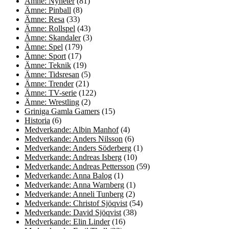
Ämne: Nyheter
(81)
Ämne: Pinball
(8)
Ämne: Resa
(33)
Ämne: Rollspel
(43)
Ämne: Skandaler
(3)
Ämne: Spel
(179)
Ämne: Sport
(17)
Ämne: Teknik
(19)
Ämne: Tidsresan
(5)
Ämne: Trender
(21)
Ämne: TV-serie
(122)
Ämne: Wrestling
(2)
Griniga Gamla Gamers
(15)
Historia
(6)
Medverkande: Albin Manhof
(4)
Medverkande: Anders Nilsson
(6)
Medverkande: Anders Söderberg
(1)
Medverkande: Andreas Isberg
(10)
Medverkande: Andreas Pettersson
(59)
Medverkande: Anna Balog
(1)
Medverkande: Anna Warnberg
(1)
Medverkande: Anneli Tunberg
(2)
Medverkande: Christof Sjöqvist
(54)
Medverkande: David Sjöqvist
(38)
Medverkande: Elin Linder
(16)