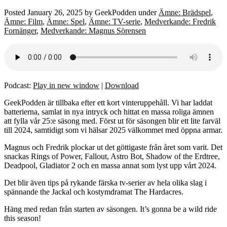
Posted
January 26, 2025
by
GeekPodden
under
Ämne: Brädspel
,
Ämne: Film
,
Ämne: Spel
,
Ämne: TV-serie
,
Medverkande: Fredrik
Fornänger
,
Medverkande: Magnus Sörensen
Podcast:
Play in new window
|
Download
GeekPodden är tillbaka efter ett kort vinteruppehåll. Vi har laddat
batterierna, samlat in nya intryck och hittat en massa roliga ämnen
att fylla vår 25:e säsong med. Först ut för säsongen blir ett lite farväl
till 2024, samtidigt som vi hälsar 2025 välkommet med öppna armar.
Magnus och Fredrik plockar ut det göttigaste från året som varit. Det
snackas Rings of Power, Fallout, Astro Bot, Shadow of the Erdtree,
Deadpool, Gladiator 2 och en massa annat som lyst upp vårt 2024.
Det blir även tips på rykande färska tv-serier av hela olika slag i
spännande the Jackal och kostymdramat The Hardacres.
Häng med redan från starten av säsongen. It’s gonna be a wild ride
this season!