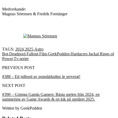
Medverkande:
Magnus Sörensen & Fredrik Fornänger
TAGS:
2024
,
2025
,
Astro
Bot
,
Deadpool
,
Fallout
,
Film
,
GeekPodden
,
Hardacres
,
Jackal
,
Rings of
Power
,
Tv-serier
PREVIOUS POST
#388 – Ett julbord av populärkultur är serverat!
NEXT POST
#390 – Griniga Gamla Gamers: Bästa spelen från 2024, en
summering av Game Awards & en kik på spelåret 2025.
Written by
GeekPodden