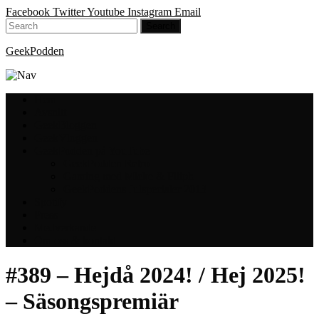
Facebook
Twitter
Youtube
Instagram
Email
GeekPodden
Hem
Avsnitt
GeekBloggen
GeekVloggen
GeekPodden på YouTube
GeekPodden Retro
Gaming med Micke & Filiph
GeekPoddens Julspecialer 2013
Spotify
Press
Medverkande
Om oss & kontakt
#389 – Hejdå 2024! / Hej 2025!
– Säsongspremiär