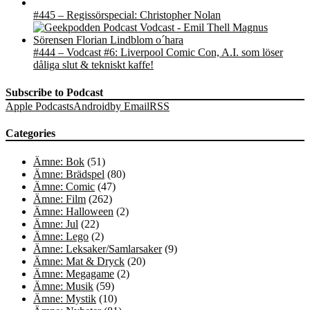
#445 – Regissörspecial: Christopher Nolan
#444 – Vodcast #6: Liverpool Comic Con, A.I. som löser
dåliga slut & tekniskt kaffe!
Subscribe to Podcast
Apple Podcasts
Android
by Email
RSS
Categories
Ämne: Bok
(51)
Ämne: Brädspel
(80)
Ämne: Comic
(47)
Ämne: Film
(262)
Ämne: Halloween
(2)
Ämne: Jul
(22)
Ämne: Lego
(2)
Ämne: Leksaker/Samlarsaker
(9)
Ämne: Mat & Dryck
(20)
Ämne: Megagame
(2)
Ämne: Musik
(59)
Ämne: Mystik
(10)