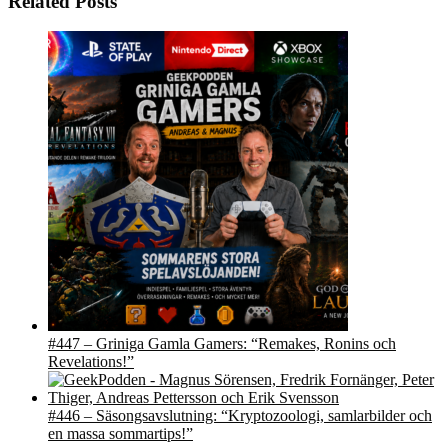
Related Posts
#447 – Griniga Gamla Gamers: “Remakes, Ronins och
Revelations!”
#446 – Säsongsavslutning: “Kryptozoologi, samlarbilder och
en massa sommartips!”