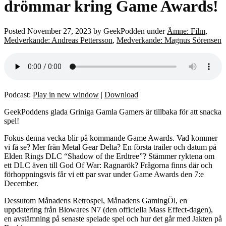
drömmar kring Game Awards!
Posted
November 27, 2023
by
GeekPodden
under
Ämne: Film
,
Medverkande: Andreas Pettersson
,
Medverkande: Magnus Sörensen
Podcast:
Play in new window
|
Download
GeekPoddens glada Griniga Gamla Gamers är tillbaka för att snacka
spel!
Fokus denna vecka blir på kommande Game Awards. Vad kommer
vi få se? Mer från Metal Gear Delta? En första trailer och datum på
Elden Rings DLC “Shadow of the Erdtree”? Stämmer ryktena om
ett DLC även till God Of War: Ragnarök? Frågorna finns där och
förhoppningsvis får vi ett par svar under Game Awards den 7:e
December.
Dessutom Månadens Retrospel, Månadens GamingÖl, en
uppdatering från Biowares N7 (den officiella Mass Effect-dagen),
en avstämning på senaste spelade spel och hur det går med Jakten på