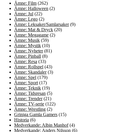
Ämne: Film
(262)
Ämne: Halloween
(2)
Ämne: Jul
(22)
Ämne: Lego
(2)
Ämne: Leksaker/Samlarsaker
(9)
Ämne: Mat & Dryck
(20)
Ämne: Megagame
(2)
Ämne: Musik
(59)
Ämne: Mystik
(10)
Ämne: Nyheter
(81)
Ämne: Pinball
(8)
Ämne: Resa
(33)
Ämne: Rollspel
(43)
Ämne: Skandaler
(3)
Ämne: Spel
(179)
Ämne: Sport
(17)
Ämne: Teknik
(19)
Ämne: Tidsresan
(5)
Ämne: Trender
(21)
Ämne: TV-serie
(122)
Ämne: Wrestling
(2)
Griniga Gamla Gamers
(15)
Historia
(6)
Medverkande: Albin Manhof
(4)
Medverkande: Anders Nilsson
(6)