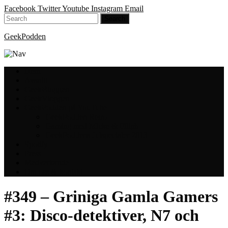
Facebook
Twitter
Youtube
Instagram
Email
GeekPodden
Hem
Avsnitt
GeekBloggen
GeekVloggen
GeekPodden på YouTube
GeekPodden Retro
Gaming med Micke & Filiph
GeekPoddens Julspecialer 2013
Spotify
Press
Medverkande
Om oss & kontakt
#349 – Griniga Gamla Gamers
#3: Disco-detektiver, N7 och