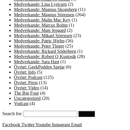
Medverkande: Lina Lyricsen
(2)
Medverkande: Magnus Skogsberg
(11)
Medverkande: Magnus Sörensen
(264)
Medverkande: Malin Mac Key
(1)
Medverkande: Marcus Bohm
(1)
Medverkande: Mats Jengard
(2)
Medverkande: Mikael Sörensen
(23)
Medverkande: Patric Hjelm
(56)
Medverkande: Peter Thiger
(25)
Medverkande: Rickard Söderberg
(1)
Medverkande: Robert Q Kustosik
(28)
Medverkande: Sara Hast
(1)
Övrigt: GeekPodden Spelar
(6)
Övrigt: Info
(5)
Övrigt: Podcast
(125)
Övrigt: Press
(13)
Övrigt: Video
(14)
The Big Four
(4)
Uncategorized
(20)
Vodcast
(4)
Search for:
Facebook
Twitter
Youtube
Instagram
Email