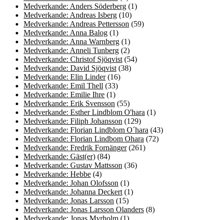
Medverkande: Anders Söderberg
(1)
Medverkande: Andreas Isberg
(10)
Medverkande: Andreas Pettersson
(59)
Medverkande: Anna Balog
(1)
Medverkande: Anna Warnberg
(1)
Medverkande: Anneli Tunberg
(2)
Medverkande: Christof Sjöqvist
(54)
Medverkande: David Sjöqvist
(38)
Medverkande: Elin Linder
(16)
Medverkande: Emil Thell
(33)
Medverkande: Emilie Ihre
(1)
Medverkande: Erik Svensson
(55)
Medverkande: Esther Lindblom O'hara
(1)
Medverkande: Filiph Johansson
(129)
Medverkande: Florian Lindblom O´hara
(43)
Medverkande: Florian Lindbom Ohara
(72)
Medverkande: Fredrik Fornänger
(261)
Medverkande: Gäst(er)
(84)
Medverkande: Gustav Mattsson
(36)
Medverkande: Hebbe
(4)
Medverkande: Johan Olofsson
(1)
Medverkande: Johanna Deckert
(1)
Medverkande: Jonas Larsson
(15)
Medverkande: Jonas Larsson Olanders
(8)
Medverkande: Jonas Myrholm
(1)