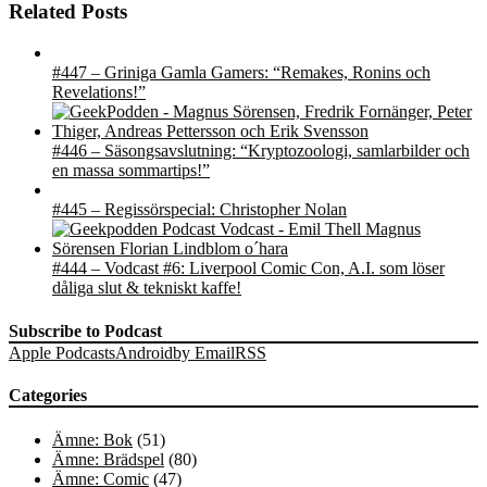
Related Posts
#447 – Griniga Gamla Gamers: “Remakes, Ronins och
Revelations!”
#446 – Säsongsavslutning: “Kryptozoologi, samlarbilder och
en massa sommartips!”
#445 – Regissörspecial: Christopher Nolan
#444 – Vodcast #6: Liverpool Comic Con, A.I. som löser
dåliga slut & tekniskt kaffe!
Subscribe to Podcast
Apple Podcasts
Android
by Email
RSS
Categories
Ämne: Bok
(51)
Ämne: Brädspel
(80)
Ämne: Comic
(47)