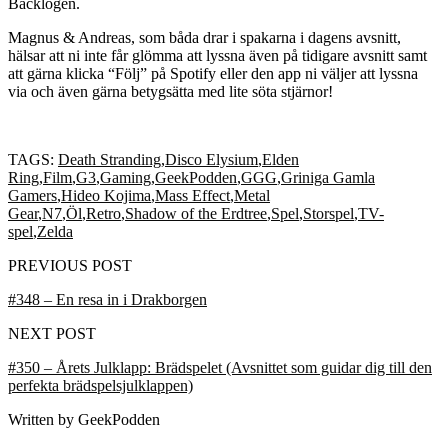
Backlogen.
Magnus & Andreas, som båda drar i spakarna i dagens avsnitt,
hälsar att ni inte får glömma att lyssna även på tidigare avsnitt samt
att gärna klicka “Följ” på Spotify eller den app ni väljer att lyssna
via och även gärna betygsätta med lite söta stjärnor!
TAGS:
Death Stranding
,
Disco Elysium
,
Elden
Ring
,
Film
,
G3
,
Gaming
,
GeekPodden
,
GGG
,
Griniga Gamla
Gamers
,
Hideo Kojima
,
Mass Effect
,
Metal
Gear
,
N7
,
Öl
,
Retro
,
Shadow of the Erdtree
,
Spel
,
Storspel
,
TV-
spel
,
Zelda
PREVIOUS POST
#348 – En resa in i Drakborgen
NEXT POST
#350 – Årets Julklapp: Brädspelet (Avsnittet som guidar dig till den
perfekta brädspelsjulklappen)
Written by
GeekPodden