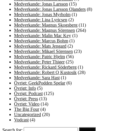
Medverkande: Jonas Larsson
(15)
Medverkande: Jonas Larsson Olanders
(8)
Medverkande: Jonas Myrholm
(1)
Medverkande: Lina Lyricsen
(2)
Medverkande: Magnus Skogsberg
(11)
Medverkande: Magnus Sörensen
(264)
Medverkande: Malin Mac Key
(1)
Medverkande: Marcus Bohm
(1)
Medverkande: Mats Jengard
(2)
Medverkande: Mikael Sörensen
(23)
Medverkande: Patric Hjelm
(56)
Medverkande: Peter Thiger
(25)
Medverkande: Rickard Söderberg
(1)
Medverkande: Robert Q Kustosik
(28)
Medverkande: Sara Hast
(1)
Övrigt: GeekPodden Spelar
(6)
Övrigt: Info
(5)
Övrigt: Podcast
(125)
Övrigt: Press
(13)
Övrigt: Video
(14)
The Big Four
(4)
Uncategorized
(20)
Vodcast
(4)
Search for: