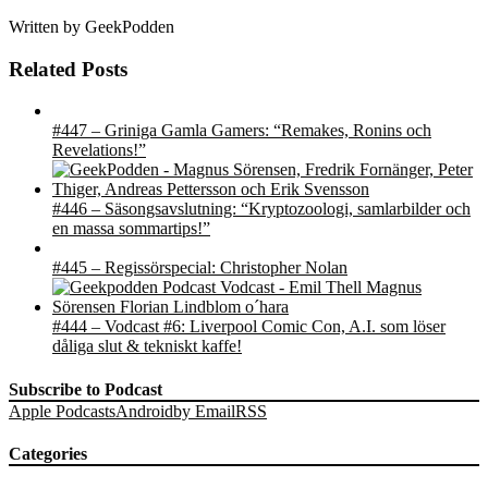
Written by
GeekPodden
Related Posts
#447 – Griniga Gamla Gamers: “Remakes, Ronins och
Revelations!”
#446 – Säsongsavslutning: “Kryptozoologi, samlarbilder och
en massa sommartips!”
#445 – Regissörspecial: Christopher Nolan
#444 – Vodcast #6: Liverpool Comic Con, A.I. som löser
dåliga slut & tekniskt kaffe!
Subscribe to Podcast
Apple Podcasts
Android
by Email
RSS
Categories