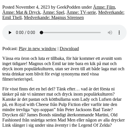
Posted
November 4, 2023
by
GeekPodden
under
Ämne: Film
,
Ämne: Mat & Dryck
,
Ämne: Spel
,
Ämne: TV-serie
,
Medverkande:
Emil Thell
,
Medverkande: Magnus Sörensen
Podcast:
Play in new window
|
Download
Vässa era öron och luta er tillbaka, för här kommer ett avsnitt som
inget tidigare! Magnus och Emil tar inte bara en kik på mat och
dryck inom populärkulturen, utan ser även till att både laga mat och
testa drinkar som blivit för evigt synonyma med vissa
filmer/serier/spel.
För visst finns det en hel del? Tänk efter… vad är det första ni
tänker på när vi nämner mat och dryck inom populärkulturen?
Kanske är det pastan och köttbullarna som Lady och Lufsen delar
på, en Royal with Cheese från Pulp Fiction eller varför inte den
mindre trevliga “spy-soppan” från Peter Jacksons Bad Taste?
Drycken då? James Bonds ständigt återkommande Martini, Old
Fashioned från snärtiga serien Mad Men eller någon av alla drycker
Link slänger i sig under sina äventyr i the Legend Of Zelda?