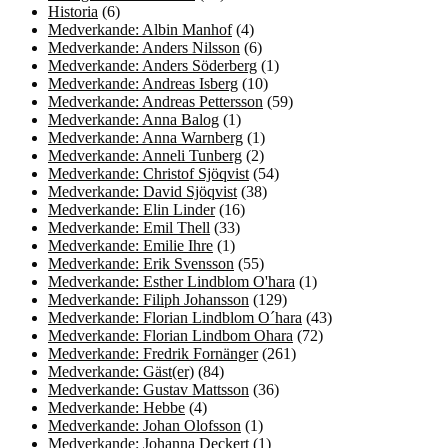
Historia
(6)
Medverkande: Albin Manhof
(4)
Medverkande: Anders Nilsson
(6)
Medverkande: Anders Söderberg
(1)
Medverkande: Andreas Isberg
(10)
Medverkande: Andreas Pettersson
(59)
Medverkande: Anna Balog
(1)
Medverkande: Anna Warnberg
(1)
Medverkande: Anneli Tunberg
(2)
Medverkande: Christof Sjöqvist
(54)
Medverkande: David Sjöqvist
(38)
Medverkande: Elin Linder
(16)
Medverkande: Emil Thell
(33)
Medverkande: Emilie Ihre
(1)
Medverkande: Erik Svensson
(55)
Medverkande: Esther Lindblom O'hara
(1)
Medverkande: Filiph Johansson
(129)
Medverkande: Florian Lindblom O´hara
(43)
Medverkande: Florian Lindbom Ohara
(72)
Medverkande: Fredrik Fornänger
(261)
Medverkande: Gäst(er)
(84)
Medverkande: Gustav Mattsson
(36)
Medverkande: Hebbe
(4)
Medverkande: Johan Olofsson
(1)
Medverkande: Johanna Deckert
(1)