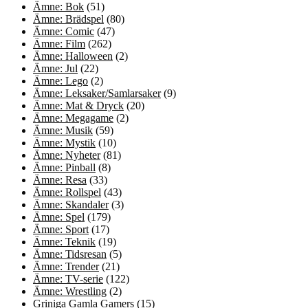
Ämne: Bok
(51)
Ämne: Brädspel
(80)
Ämne: Comic
(47)
Ämne: Film
(262)
Ämne: Halloween
(2)
Ämne: Jul
(22)
Ämne: Lego
(2)
Ämne: Leksaker/Samlarsaker
(9)
Ämne: Mat & Dryck
(20)
Ämne: Megagame
(2)
Ämne: Musik
(59)
Ämne: Mystik
(10)
Ämne: Nyheter
(81)
Ämne: Pinball
(8)
Ämne: Resa
(33)
Ämne: Rollspel
(43)
Ämne: Skandaler
(3)
Ämne: Spel
(179)
Ämne: Sport
(17)
Ämne: Teknik
(19)
Ämne: Tidsresan
(5)
Ämne: Trender
(21)
Ämne: TV-serie
(122)
Ämne: Wrestling
(2)
Griniga Gamla Gamers
(15)