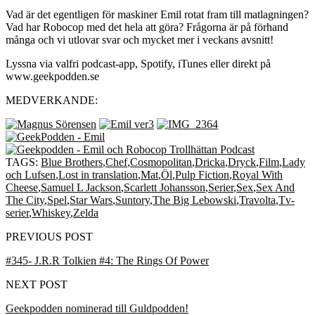
Vad är det egentligen för maskiner Emil rotat fram till matlagningen?
Vad har Robocop med det hela att göra? Frågorna är på förhand
många och vi utlovar svar och mycket mer i veckans avsnitt!
Lyssna via valfri podcast-app, Spotify, iTunes eller direkt på
www.geekpodden.se
MEDVERKANDE:
TAGS:
Blue Brothers
,
Chef
,
Cosmopolitan
,
Dricka
,
Dryck
,
Film
,
Lady
och Lufsen
,
Lost in translation
,
Mat
,
Öl
,
Pulp Fiction
,
Royal With
Cheese
,
Samuel L Jackson
,
Scarlett Johansson
,
Serier
,
Sex
,
Sex And
The City
,
Spel
,
Star Wars
,
Suntory
,
The Big Lebowski
,
Travolta
,
Tv-
serier
,
Whiskey
,
Zelda
PREVIOUS POST
#345- J.R.R Tolkien #4: The Rings Of Power
NEXT POST
Geekpodden nominerad till Guldpodden!