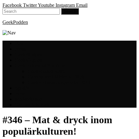
Facebook
Twitter
Youtube
Instagram
Email
GeekPodden
Hem
Avsnitt
GeekBloggen
GeekVloggen
GeekPodden på YouTube
GeekPodden Retro
Gaming med Micke & Filiph
GeekPoddens Julspecialer 2013
Spotify
Press
Medverkande
Om oss & kontakt
#346 – Mat & dryck inom
populärkulturen!