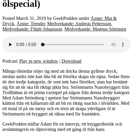
ölspecial)
Posted
March 31, 2019
by
GeekPodden
under
Ämne: Mat &
Dryck
,
Ämne: Trender
,
Medverkande: Andreas Pettersson
,
Medverkande: Filiph Johansson
,
Medverkande: Magnus Sörensen
Podcast:
Play in new window
|
Download
Många ölnördar nöjer sig med att dricka denna gyllene dryck,
medan andra inte kan låta bli att försöka skapa sin egna. Sedan finns
de den tredje kategorin, de som inte bara försöker, utan har bestämt
sig för att de ska bli riktigt jäkla bra. Strömmarns Nanobryggeri från
Trollhättan är ett prima exempel på någon från denna tredje kategori.
Med Adam Strömberg i spetsen har Strömmarns Nanobryggeri
klättrat från ett källarrum till att bli en riktig snackis i ölvärlden. Med
ett tiotal öl på sin meny och en törst att skapa ytterligare öl är
Strömmarns ett bryggeri att räkna med för framtiden.
GeekPodden träffar Adam för en intervju, ett bryggeribesök och
avslutningsvis en ölprovning med ett gäng öl från hans