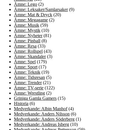
Ämne: Lego
(2)
Ämne: Leksaker/Samlarsaker
(9)
Ämne: Mat & Dryck
(20)
Ämne: Megagame
(2)
Ämne: Musik
(59)
Ämne: Mystik
(10)
Ämne: Nyheter
(81)
Ämne: Pinball
(8)
Ämne: Resa
(33)
Ämne: Rollspel
(43)
Ämne: Skandaler
(3)
Ämne: Spel
(179)
Ämne: Sport
(17)
Ämne: Teknik
(19)
Ämne: Tidsresan
(5)
Ämne: Trender
(21)
Ämne: TV-serie
(122)
Ämne: Wrestling
(2)
Griniga Gamla Gamers
(15)
Historia
(6)
Medverkande: Albin Manhof
(4)
Medverkande: Anders Nilsson
(6)
Medverkande: Anders Söderberg
(1)
Medverkande: Andreas Isberg
(10)
Medverkande: Andreas Pettersson
(59)