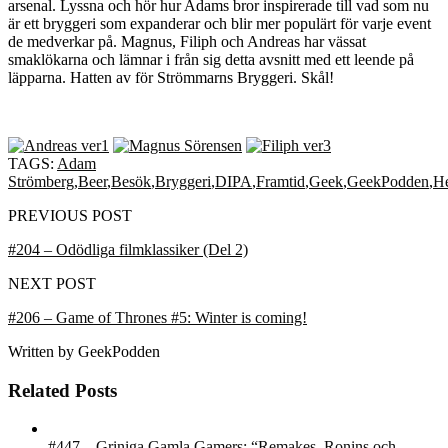
arsenal. Lyssna och hör hur Adams bror inspirerade till vad som nu
är ett bryggeri som expanderar och blir mer populärt för varje event
de medverkar på. Magnus, Filiph och Andreas har vässat
smaklökarna och lämnar i från sig detta avsnitt med ett leende på
läpparna. Hatten av för Strömmarns Bryggeri. Skål!
TAGS:
Adam
Strömberg
,
Beer
,
Besök
,
Bryggeri
,
DIPA
,
Framtid
,
Geek
,
GeekPodden
,
H
PREVIOUS POST
#204 – Odödliga filmklassiker (Del 2)
NEXT POST
#206 – Game of Thrones #5: Winter is coming!
Written by
GeekPodden
Related Posts
#447 – Griniga Gamla Gamers: “Remakes, Ronins och