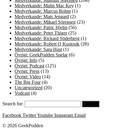
Medverkande: Magnus Sörensen
(264)
Medverkande: Malin Mac Key
(1)
Medverkande: Marcus Bohm
(1)
Medverkande: Mats Jengard
(2)
Medverkande: Mikael Sörensen
(23)
Medverkande: Patric Hjelm
(56)
Medverkande: Peter Thiger
(25)
Medverkande: Rickard Söderberg
(1)
Medverkande: Robert Q Kustosik
(28)
Medverkande: Sara Hast
(1)
Övrigt: GeekPodden Spelar
(6)
Övrigt: Info
(5)
Övrigt: Podcast
(125)
Övrigt: Press
(13)
Övrigt: Video
(14)
The Big Four
(4)
Uncategorized
(20)
Vodcast
(4)
Search for:
Facebook
Twitter
Youtube
Instagram
Email
© 2026 GeekPodden