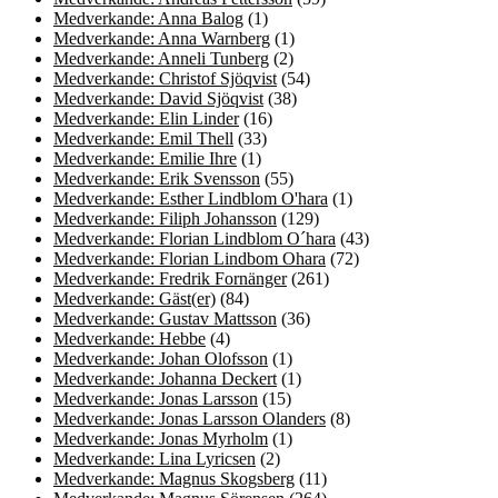
Medverkande: Anna Balog
(1)
Medverkande: Anna Warnberg
(1)
Medverkande: Anneli Tunberg
(2)
Medverkande: Christof Sjöqvist
(54)
Medverkande: David Sjöqvist
(38)
Medverkande: Elin Linder
(16)
Medverkande: Emil Thell
(33)
Medverkande: Emilie Ihre
(1)
Medverkande: Erik Svensson
(55)
Medverkande: Esther Lindblom O'hara
(1)
Medverkande: Filiph Johansson
(129)
Medverkande: Florian Lindblom O´hara
(43)
Medverkande: Florian Lindbom Ohara
(72)
Medverkande: Fredrik Fornänger
(261)
Medverkande: Gäst(er)
(84)
Medverkande: Gustav Mattsson
(36)
Medverkande: Hebbe
(4)
Medverkande: Johan Olofsson
(1)
Medverkande: Johanna Deckert
(1)
Medverkande: Jonas Larsson
(15)
Medverkande: Jonas Larsson Olanders
(8)
Medverkande: Jonas Myrholm
(1)
Medverkande: Lina Lyricsen
(2)
Medverkande: Magnus Skogsberg
(11)