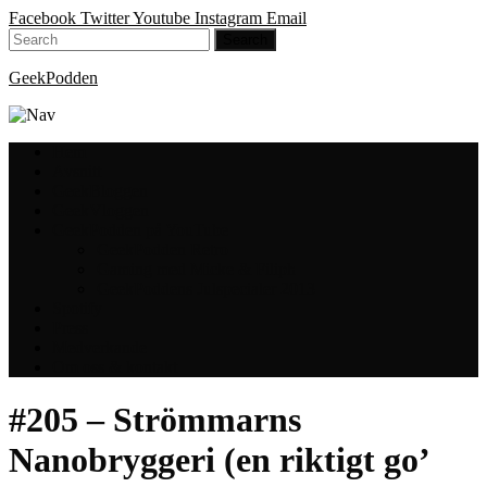
Facebook
Twitter
Youtube
Instagram
Email
GeekPodden
Hem
Avsnitt
GeekBloggen
GeekVloggen
GeekPodden på YouTube
GeekPodden Retro
Gaming med Micke & Filiph
GeekPoddens Julspecialer 2013
Spotify
Press
Medverkande
Om oss & kontakt
#205 – Strömmarns
Nanobryggeri (en riktigt go’