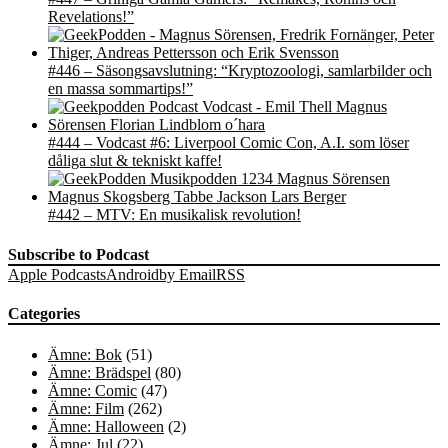
Revelations!”
#446 – Säsongsavslutning: “Kryptozoologi, samlarbilder och
en massa sommartips!”
#444 – Vodcast #6: Liverpool Comic Con, A.I. som löser
dåliga slut & tekniskt kaffe!
#442 – MTV: En musikalisk revolution!
Subscribe to Podcast
Apple Podcasts
Android
by Email
RSS
Categories
Ämne: Bok
(51)
Ämne: Brädspel
(80)
Ämne: Comic
(47)
Ämne: Film
(262)
Ämne: Halloween
(2)
Ämne: Jul
(22)