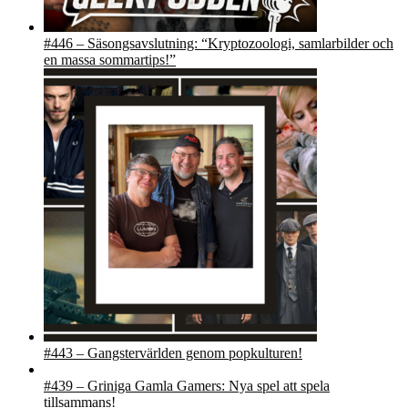
#446 – Säsongsavslutning: “Kryptozoologi, samlarbilder och
en massa sommartips!”
#443 – Gangstervärlden genom popkulturen!
#439 – Griniga Gamla Gamers: Nya spel att spela
tillsammans!