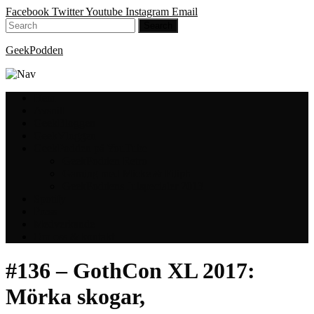
Facebook
Twitter
Youtube
Instagram
Email
GeekPodden
Hem
Avsnitt
GeekBloggen
GeekVloggen
GeekPodden på YouTube
GeekPodden Retro
Gaming med Micke & Filiph
GeekPoddens Julspecialer 2013
Spotify
Press
Medverkande
Om oss & kontakt
#136 – GothCon XL 2017:
Mörka skogar,