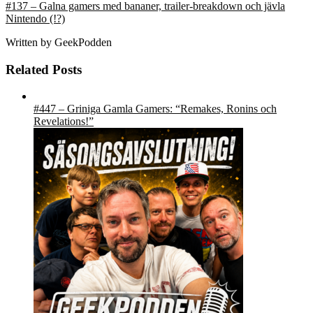
#137 – Galna gamers med bananer, trailer-breakdown och jävla
Nintendo (!?)
Written by
GeekPodden
Related Posts
#447 – Griniga Gamla Gamers: “Remakes, Ronins och
Revelations!”