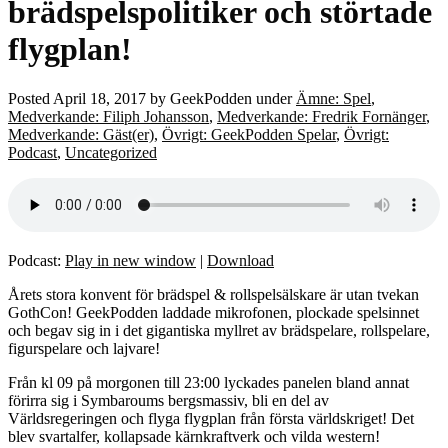
brädspelspolitiker och störtade
flygplan!
Posted
April 18, 2017
by
GeekPodden
under
Ämne: Spel
,
Medverkande: Filiph Johansson
,
Medverkande: Fredrik Fornänger
,
Medverkande: Gäst(er)
,
Övrigt: GeekPodden Spelar
,
Övrigt:
Podcast
,
Uncategorized
Podcast:
Play in new window
|
Download
Årets stora konvent för brädspel & rollspelsälskare är utan tvekan
GothCon! GeekPodden laddade mikrofonen, plockade spelsinnet
och begav sig in i det gigantiska myllret av brädspelare, rollspelare,
figurspelare och lajvare!
Från kl 09 på morgonen till 23:00 lyckades panelen bland annat
förirra sig i Symbaroums bergsmassiv, bli en del av
Världsregeringen och flyga flygplan från första världskriget! Det
blev svartalfer, kollapsade kärnkraftverk och vilda western!