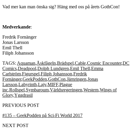
Vad mer kan man önska sig? Häng med oss på årets GothCon!
Medverkande
:
Fredrik Fornänger
Jonas Larsson
Emil Thell
Filiph Johansson
TAGS:
Aquaman
,
Åskfågeln
,
Brädspel
,
Cable
,
Cosmic Encounter
,
DC
Comics
,
Deadpool
,
Dolph Lundgren
,
Emil Thell
,
Emma
Carlström
,
Figurspel
,
Filiph Johansson
,
Fredrik
Fornänger
,
GeekPodden
,
GothCon
,
Järnringen
,
Jonas
Larsson
,
Labyrinth
,
Lajv
,
MIFF
,
Plague
inc
,
Rollspel
,
Symbaroum
,
Världsregeringen
,
Western
,
Wings of
Glory
,
Yggdrasil
PREVIOUS POST
#135 – GeekPodden på Sci-Fi World 2017
NEXT POST