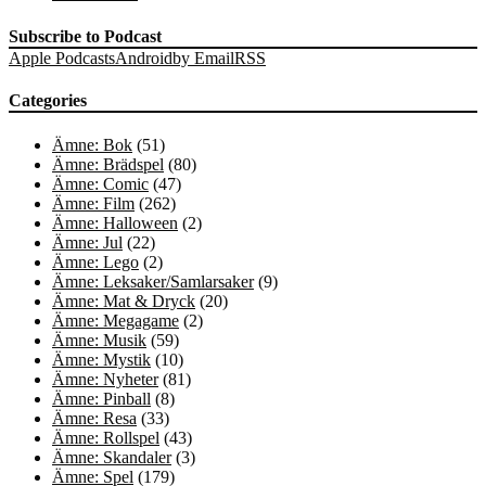
Subscribe to Podcast
Apple Podcasts
Android
by Email
RSS
Categories
Ämne: Bok
(51)
Ämne: Brädspel
(80)
Ämne: Comic
(47)
Ämne: Film
(262)
Ämne: Halloween
(2)
Ämne: Jul
(22)
Ämne: Lego
(2)
Ämne: Leksaker/Samlarsaker
(9)
Ämne: Mat & Dryck
(20)
Ämne: Megagame
(2)
Ämne: Musik
(59)
Ämne: Mystik
(10)
Ämne: Nyheter
(81)
Ämne: Pinball
(8)
Ämne: Resa
(33)
Ämne: Rollspel
(43)
Ämne: Skandaler
(3)
Ämne: Spel
(179)