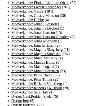
Medverkande: Florian Lindbom Ohara
(72)
Medverkande: Fredrik Fornänger
(261)
Medverkande: Gäst(er)
(84)
Medverkande: Gustav Mattsson
(36)
Medverkande: Hebbe
(4)
Medverkande: Johan Olofsson
(1)
Medverkande: Johanna Deckert
(1)
Medverkande: Jonas Larsson
(15)
Medverkande: Jonas Larsson Olanders
(8)
Medverkande: Jonas Myrholm
(1)
Medverkande: Lina Lyricsen
(2)
Medverkande: Magnus Skogsberg
(11)
Medverkande: Magnus Sörensen
(264)
Medverkande: Malin Mac Key
(1)
Medverkande: Marcus Bohm
(1)
Medverkande: Mats Jengard
(2)
Medverkande: Mikael Sörensen
(23)
Medverkande: Patric Hjelm
(56)
Medverkande: Peter Thiger
(25)
Medverkande: Rickard Söderberg
(1)
Medverkande: Robert Q Kustosik
(28)
Medverkande: Sara Hast
(1)
Övrigt: GeekPodden Spelar
(6)
Övrigt: Info
(5)
Övrigt: Podcast
(125)