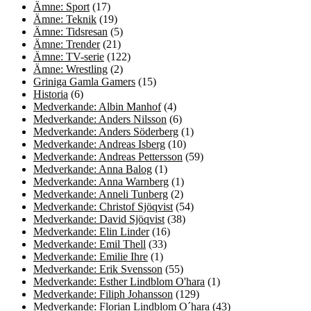
Ämne: Sport
(17)
Ämne: Teknik
(19)
Ämne: Tidsresan
(5)
Ämne: Trender
(21)
Ämne: TV-serie
(122)
Ämne: Wrestling
(2)
Griniga Gamla Gamers
(15)
Historia
(6)
Medverkande: Albin Manhof
(4)
Medverkande: Anders Nilsson
(6)
Medverkande: Anders Söderberg
(1)
Medverkande: Andreas Isberg
(10)
Medverkande: Andreas Pettersson
(59)
Medverkande: Anna Balog
(1)
Medverkande: Anna Warnberg
(1)
Medverkande: Anneli Tunberg
(2)
Medverkande: Christof Sjöqvist
(54)
Medverkande: David Sjöqvist
(38)
Medverkande: Elin Linder
(16)
Medverkande: Emil Thell
(33)
Medverkande: Emilie Ihre
(1)
Medverkande: Erik Svensson
(55)
Medverkande: Esther Lindblom O'hara
(1)
Medverkande: Filiph Johansson
(129)
Medverkande: Florian Lindblom O´hara
(43)