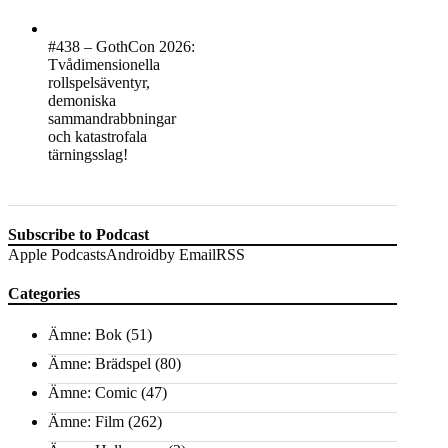
#438 – GothCon 2026:
Tvådimensionella
rollspelsäventyr,
demoniska
sammandrabbningar
och katastrofala
tärningsslag!
Subscribe to Podcast
Apple Podcasts
Android
by Email
RSS
Categories
Ämne: Bok
(51)
Ämne: Brädspel
(80)
Ämne: Comic
(47)
Ämne: Film
(262)