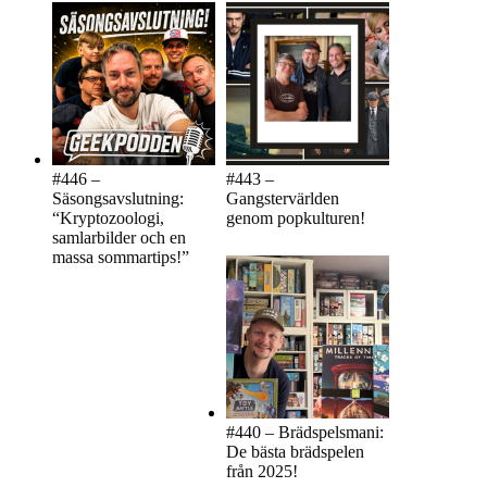
#446 –
#443 –
Säsongsavslutning:
Gangstervärlden
“Kryptozoologi,
genom popkulturen!
samlarbilder och en
massa sommartips!”
#440 – Brädspelsmani:
De bästa brädspelen
från 2025!