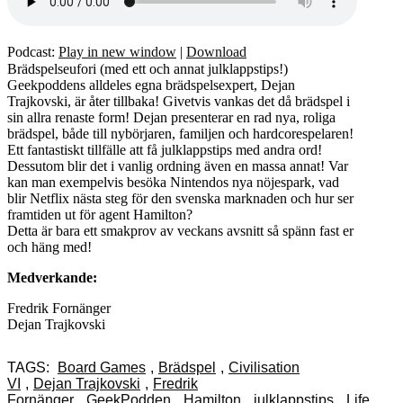
Podcast:
Play in new window
|
Download
Brädspelseufori (med ett och annat julklappstips!)
Geekpoddens alldeles egna brädspelsexpert, Dejan
Trajkovski, är åter tillbaka! Givetvis vankas det då brädspel i
sin allra renaste form! Dejan presenterar en rad nya, roliga
brädspel, både till nybörjaren, familjen och hardcorespelaren!
Ett fantastiskt tillfälle att få julklappstips med andra ord!
Dessutom blir det i vanlig ordning även en massa annat! Var
kan man exempelvis besöka Nintendos nya nöjespark, vad
blir Netflix nästa steg för den svenska marknaden och hur ser
framtiden ut för agent Hamilton?
Detta är bara ett smakprov av veckans avsnitt så spänn fast er
och häng med!
Medverkande:
Fredrik Fornänger
Dejan Trajkovski
TAGS:
Board Games
,
Brädspel
,
Civilisation
VI
,
Dejan Trajkovski
,
Fredrik
Fornänger
,
GeekPodden
,
Hamilton
,
julklappstips
,
Life