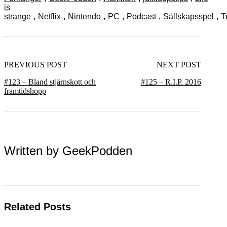
is
strange
,
Netflix
,
Nintendo
,
PC
,
Podcast
,
Sällskapsspel
,
T
PREVIOUS POST
NEXT POST
#123 – Bland stjärnskott och
#125 – R.I.P. 2016
framtidshopp
Written by
GeekPodden
Related Posts