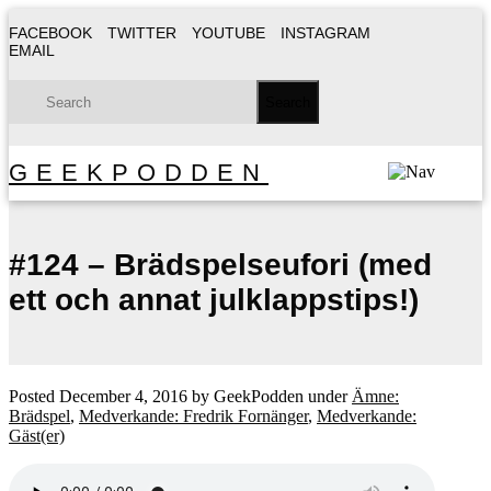
FACEBOOK
TWITTER
YOUTUBE
INSTAGRAM
EMAIL
GEEKPODDEN
#124 – Brädspelseufori (med
ett och annat julklappstips!)
Posted
December 4, 2016
by
GeekPodden
under
Ämne:
Brädspel
,
Medverkande: Fredrik Fornänger
,
Medverkande:
Gäst(er)