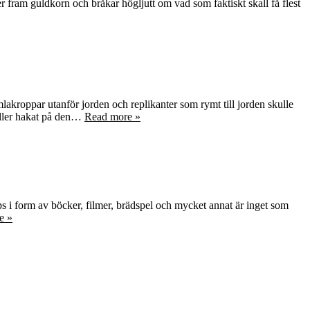
r fram guldkorn och bråkar högljutt om vad som faktiskt skall få flest
mlakroppar utanför jorden och replikanter som rymt till jorden skulle
heller hakat på den…
Read more »
ips i form av böcker, filmer, brädspel och mycket annat är inget som
e »