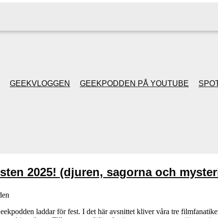
GEEKVLOGGEN
GEEKPODDEN PÅ YOUTUBE
SPOT
GEEKPODDEN RETRO
GAMING MED MICKE
& FILIPH
sten 2025! (djuren, sagorna och myster
GEEKPODDENS
den
JULSPECIALER 2013
kpodden laddar för fest. I det här avsnittet kliver våra tre filmfanatik