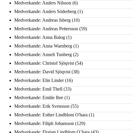
Medverkande: Anders Nilsson
(6)
Medverkande: Anders Söderberg
(1)
Medverkande: Andreas Isberg
(10)
Medverkande: Andreas Pettersson
(59)
Medverkande: Anna Balog
(1)
Medverkande: Anna Warnberg
(1)
Medverkande: Anneli Tunberg
(2)
Medverkande: Christof Sjöqvist
(54)
Medverkande: David Sjöqvist
(38)
Medverkande: Elin Linder
(16)
Medverkande: Emil Thell
(33)
Medverkande: Emilie Ihre
(1)
Medverkande: Erik Svensson
(55)
Medverkande: Esther Lindblom O'hara
(1)
Medverkande: Filiph Johansson
(129)
Medverkande: Florian Lindblom O´hara
(43)