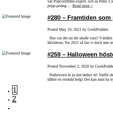
vår Popcornfilms-expert, och så Peter, Ci
pepp-poäng….
Read more »
#280 – Framtiden som 
Posted
May 10, 2021
by
GeekPodden
Hur var det nu det skulle vara? Världen s
likvideras. Nu 2021 så har vi dock inte se
#259 – Halloween höst
Posted
November 2, 2020
by
GeekPodd
Halloween är ju slut tänker ni! Varför ska
tillhör en enskild helg! Det kan man ha 
1
2