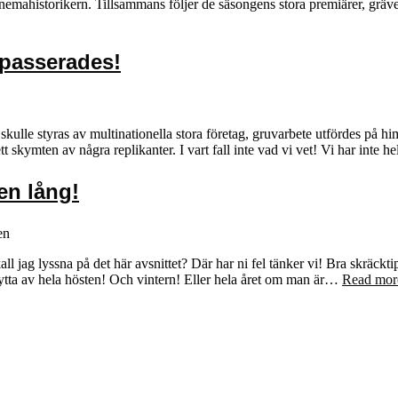
nemahistorikern. Tillsammans följer de säsongens stora premiärer, gräve
passerades!
kulle styras av multinationella stora företag, gruvarbete utfördes på hi
tt skymten av några replikanter. I vart fall inte vad vi vet! Vi har inte 
en lång!
en
ll jag lyssna på det här avsnittet? Där har ni fel tänker vi! Bra skräckt
nytta av hela hösten! Och vintern! Eller hela året om man är…
Read mor