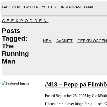
FACEBOOK
TWITTER
YOUTUBE
INSTAGRAM
EMAIL
GEEKPODDEN
Posts
Tagged:
HEM
AVSNITT
GEEKBLOGGEN
The
Running
Man
#413 – Pepp på Filmhö
Posted
September 28, 2025
by
GeekPod
Hösten drar in över biograferna — och Gee