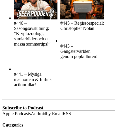
#446 –
#445 – Regissörspecial:
Säsongsavslutning:
Christopher Nolan
“Kryptozoologi,
samlarbilder och en
massa sommartips!”
#443 –
Gangstervärlden
genom popkulturen!
#441 – Mysiga
machomän & finfina
actionrullar!
Subscribe to Podcast
Apple Podcasts
Android
by Email
RSS
Categories