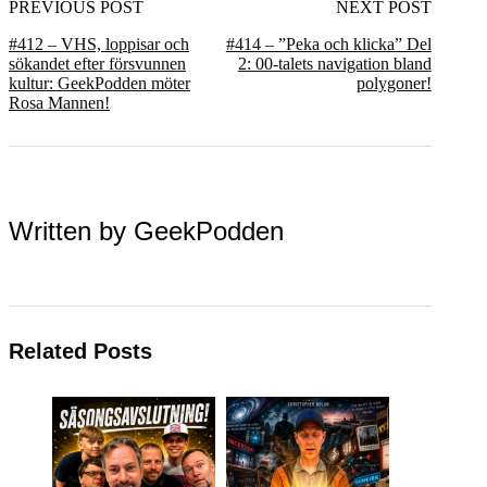
PREVIOUS POST
NEXT POST
#412 – VHS, loppisar och
#414 – ”Peka och klicka” Del
sökandet efter försvunnen
2: 00-talets navigation bland
kultur: GeekPodden möter
polygoner!
Rosa Mannen!
Written by
GeekPodden
Related Posts