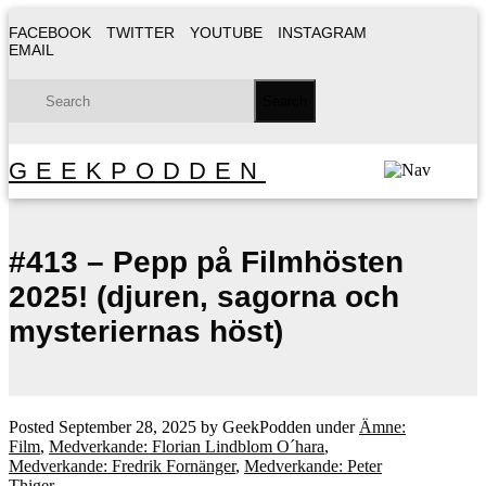
FACEBOOK
TWITTER
YOUTUBE
INSTAGRAM
EMAIL
GEEKPODDEN
#413 – Pepp på Filmhösten
2025! (djuren, sagorna och
mysteriernas höst)
Posted
September 28, 2025
by
GeekPodden
under
Ämne:
Film
,
Medverkande: Florian Lindblom O´hara
,
Medverkande: Fredrik Fornänger
,
Medverkande: Peter
Thiger