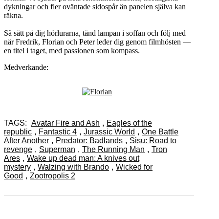
dykningar och fler oväntade sidospår än panelen själva kan
räkna.
Så sätt på dig hörlurarna, tänd lampan i soffan och följ med
när Fredrik, Florian och Peter leder dig genom filmhösten —
en titel i taget, med passionen som kompass.
Medverkande:
TAGS:
Avatar Fire and Ash
,
Eagles of the
republic
,
Fantastic 4
,
Jurassic World
,
One Battle
After Another
,
Predator: Badlands
,
Sisu: Road to
revenge
,
Superman
,
The Running Man
,
Tron
Ares
,
Wake up dead man: A knives out
mystery
,
Walzing with Brando
,
Wicked for
Good
,
Zootropolis 2