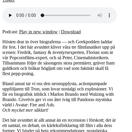
Podcast:
Play in new window
|
Download
Hösten drar in över biograferna — och Geekpodden laddar
för fest. I det här avsnittet kliver våra tre filmfanatiker upp på
scenen: Fredrik, fantasy & äventyrsexperten, Florian som är
vår Popcornfilms-expert, och så Peter, Cinemahistorikern.
Tillsammans följer de säsongens stora premiärer, gräver fram
guldkorn och bråkar högljutt om vad som faktiskt skall få
flest pepp-poäng.
Bland annat tar vi oss den neonupplysta, actionpumpade
uppföljaren till Tron, som lovar nostalgi och explosioner. Vi
får en biografisk inblick i Marlon Brando med Walzing with
Brando. Givetvis ger vi oss åter iväg till Pandoras mystiska
värld i Avatar: Fire and Ash.
Och mycket mer såklart!
Det här avsnittet är allt annat än en recension i förskott; det är
ett samtal, en debatt, en kärleksförklaring till film i alla dess
former. Vi bjuder på heta rekommendationer, nostalgiska