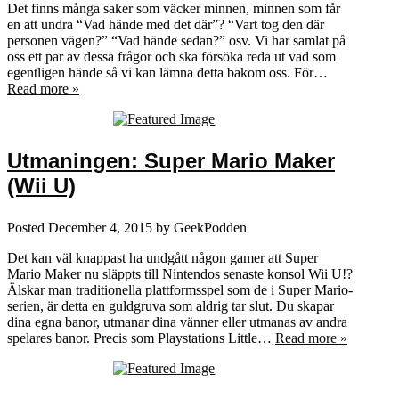
Det finns många saker som väcker minnen, minnen som får
en att undra “Vad hände med det där”? “Vart tog den där
personen vägen?” “Vad hände sedan?” osv. Vi har samlat på
oss ett par av dessa frågor och ska försöka reda ut vad som
egentligen hände så vi kan lämna detta bakom oss. För…
Read more »
Utmaningen: Super Mario Maker
(Wii U)
Posted
December 4, 2015
by
GeekPodden
Det kan väl knappast ha undgått någon gamer att Super
Mario Maker nu släppts till Nintendos senaste konsol Wii U!?
Älskar man traditionella plattformsspel som de i Super Mario-
serien, är detta en guldgruva som aldrig tar slut. Du skapar
dina egna banor, utmanar dina vänner eller utmanas av andra
spelares banor. Precis som Playstations Little…
Read more »