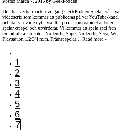
Posted
March 7, 2015
by
GeekPodden
Den här veckan kickar vi igång GeekPodden Spelar, vår nya
videoserie som kommer att publiceras på vår YouTube-kanal
och där vi i varje nytt avsnitt – precis som namnet antyder –
spelar ett spel och utvärderar. Vi kommer att spela spel från
en rad olika konsoler: Nintendo, Super Nintendo, Sega, Wii,
Playstation 1/2/3/4 m.m. Främst spelar…
Read more »
1
2
3
4
5
6
7