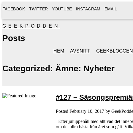
FACEBOOK
TWITTER
YOUTUBE
INSTAGRAM
EMAIL
GEEKPODDEN
Posts
HEM
AVSNITT
GEEKBLOGGEN
Categorized:
Ämne: Nyheter
#127 – Säsongspremiär
Posted
February 10, 2017
by
GeekPodd
Efter juluppehåll med allt vad det innebär,
om det allra bästa från året som gått. Vilk