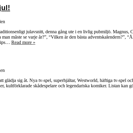
jul!
den
itionsenligt julavsnitt, denna gång ute i en livlig pubmiljö. Magnus, C
rna man måste se varje år?”, “Vilken är den bästa adventskalendern?”, “
stips…
Read more »
en
 att glädja sig åt. Nya tv-spel, superhjältar, Westworld, häftiga tv-spe
r, kultförklarade skådespelare och legendariska komiker. Listan kan gör