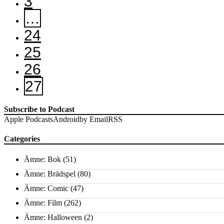
3
…
24
25
26
27
Subscribe to Podcast
Apple Podcasts
Android
by Email
RSS
Categories
Ämne: Bok
(51)
Ämne: Brädspel
(80)
Ämne: Comic
(47)
Ämne: Film
(262)
Ämne: Halloween
(2)