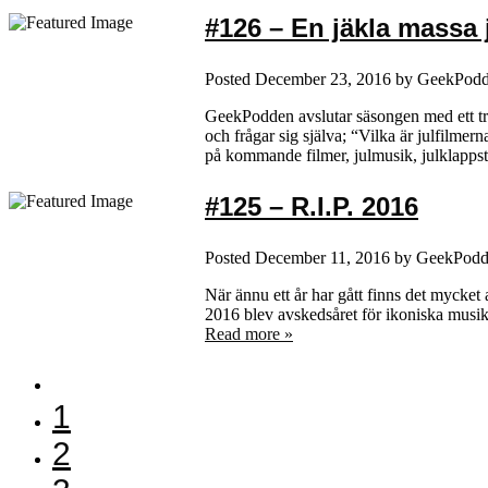
#126 – En jäkla massa 
Posted
December 23, 2016
by
GeekPod
GeekPodden avslutar säsongen med ett trad
och frågar sig själva; “Vilka är julfilme
på kommande filmer, julmusik, julklapp
#125 – R.I.P. 2016
Posted
December 11, 2016
by
GeekPodd
När ännu ett år har gått finns det mycket
2016 blev avskedsåret för ikoniska musike
Read more »
1
2