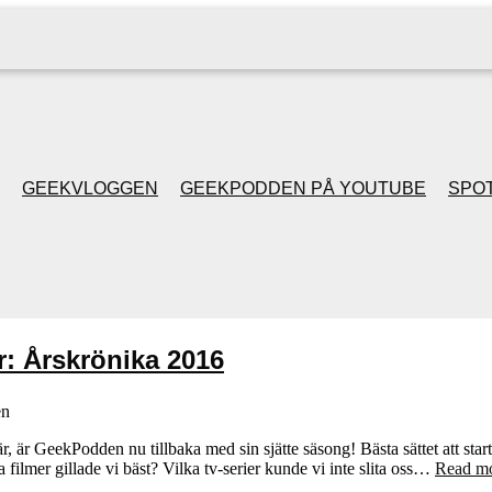
GEEKVLOGGEN
GEEKPODDEN PÅ YOUTUBE
SPOT
GEEKPODDEN RETRO
GAMING MED MICKE
: Årskrönika 2016
& FILIPH
en
GEEKPODDENS
 är GeekPodden nu tillbaka med sin sjätte säsong! Bästa sättet att starta 
a filmer gillade vi bäst? Vilka tv-serier kunde vi inte slita oss…
Read mo
JULSPECIALER 2013