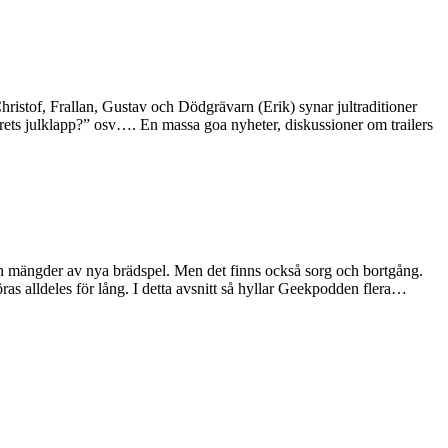
hristof, Frallan, Gustav och Dödgrävarn (Erik) synar jultraditioner
Årets julklapp?” osv…. En massa goa nyheter, diskussioner om trailers
l och mängder av nya brädspel. Men det finns också sorg och bortgång.
as alldeles för lång. I detta avsnitt så hyllar Geekpodden flera…