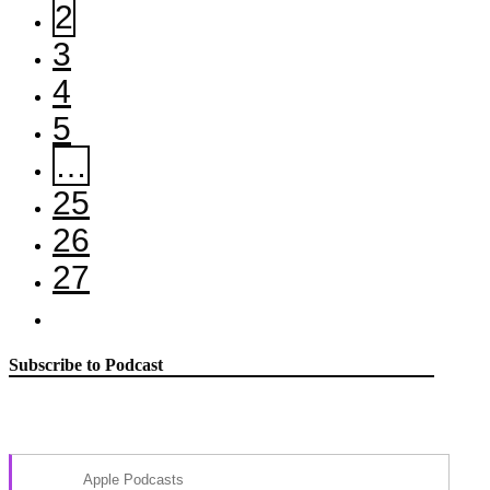
2
3
4
5
…
25
26
27
Subscribe to Podcast
Apple Podcasts