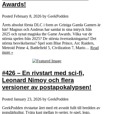
Awards!
Posted
February 8, 2026
by
GeekPodden
Årets absolut första DLC i form av Griniga Gamla Gamers är
här! Magnus och Andreas har samlat in sina intryck från
2025 och synat magiska the Game Awards. Vilka var de
största spelen från 2025? De största överraskningarna? Det
största besvikelserna? Spel som Blue Prince, Arc Raiders,
Metroid Prime 4, Battlefield 5, Civilization 7, Mario…
Read
more »
#426 – En rivstart med sci-fi,
Leonard Nimoy och flera
versioner av postapokalypsen!
Posted
January 23, 2026
by
GeekPodden
GeekPodden rivstartar året med ett avsnitt fullt till bredden av
populärkultur. Tvära kast mellan tv-serier, tv-spel, lego,