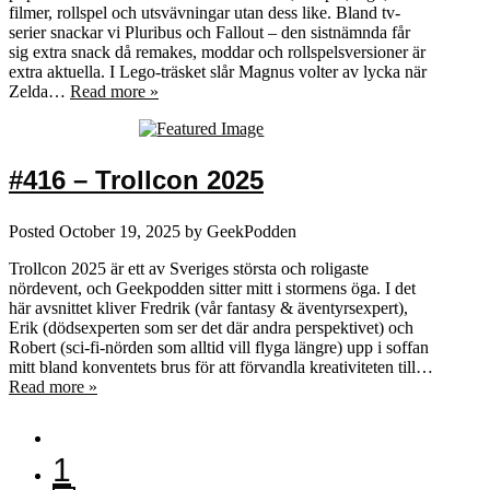
filmer, rollspel och utsvävningar utan dess like. Bland tv-
serier snackar vi Pluribus och Fallout – den sistnämnda får
sig extra snack då remakes, moddar och rollspelsversioner är
extra aktuella. I Lego-träsket slår Magnus volter av lycka när
Zelda…
Read more »
#416 – Trollcon 2025
Posted
October 19, 2025
by
GeekPodden
Trollcon 2025 är ett av Sveriges största och roligaste
nördevent, och Geekpodden sitter mitt i stormens öga. I det
här avsnittet kliver Fredrik (vår fantasy & äventyrsexpert),
Erik (dödsexperten som ser det där andra perspektivet) och
Robert (sci-fi-nörden som alltid vill flyga längre) upp i soffan
mitt bland konventets brus för att förvandla kreativiteten till…
Read more »
1