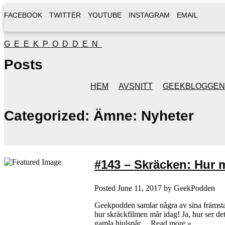
FACEBOOK
TWITTER
YOUTUBE
INSTAGRAM
EMAIL
GEEKPODDEN
Posts
HEM
AVSNITT
GEEKBLOGGEN
Categorized:
Ämne: Nyheter
#143 – Skräcken: Hur 
Posted
June 11, 2017
by
GeekPodden
Geekpodden samlar några av sina främst
hur skräckfilmen mår idag! Ja, hur ser det
gamla hjulspår…
Read more »