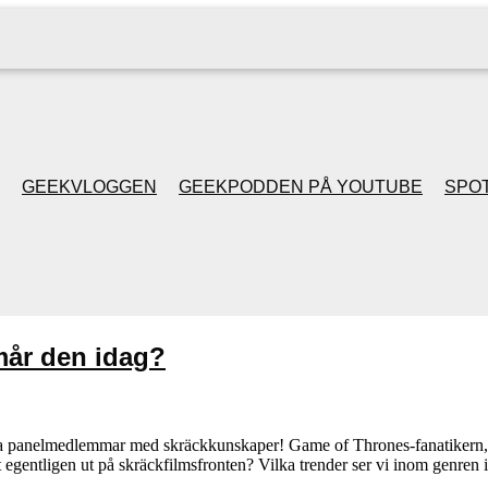
GEEKVLOGGEN
GEEKPODDEN PÅ YOUTUBE
SPOT
GEEKPODDEN RETRO
GAMING MED MICKE
mår den idag?
& FILIPH
GEEKPODDENS
a panelmedlemmar med skräckkunskaper! Game of Thrones-fanatikern, 
 egentligen ut på skräckfilmsfronten? Vilka trender ser vi inom genren i
JULSPECIALER 2013