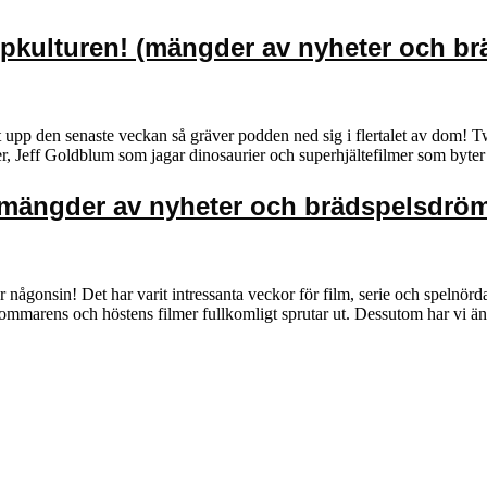
opkulturen! (mängder av nyheter och b
upp den senaste veckan så gräver podden ned sig i flertalet av dom! Twi
ner, Jeff Goldblum som jagar dinosaurier och superhjältefilmer som by
(mängder av nyheter och brädspelsdrö
r någonsin! Det har varit intressanta veckor för film, serie och spelnörd
ör sommarens och höstens filmer fullkomligt sprutar ut. Dessutom har vi