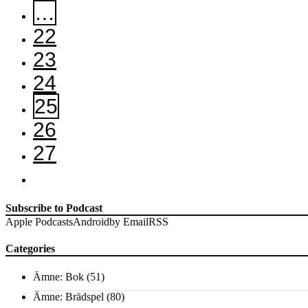
…
22
23
24
25
26
27
Subscribe to Podcast
Apple Podcasts
Android
by Email
RSS
Categories
Ämne: Bok
(51)
Ämne: Brädspel
(80)