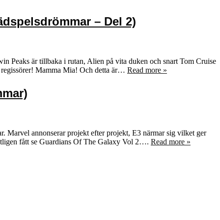
rädspelsdrömmar – Del 2)
n Peaks är tillbaka i rutan, Alien på vita duken och snart Tom Cruise
ter regissörer! Mamma Mia! Och detta är…
Read more »
mmar)
ar. Marvel annonserar projekt efter projekt, E3 närmar sig vilket ger
 äntligen fått se Guardians Of The Galaxy Vol 2….
Read more »