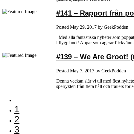
#141 – Rapport från p
Posted
May 29, 2017
by
GeekPodden
Med alla fantastiska nyheter som poppat 
i flygplanet! Appar som agerar flickvän
#139 – We Are Groot! 
Posted
May 7, 2017
by
GeekPodden
Denna veckan slår vi till med flest nyhete
spelrykten från flera håll och trailers f
1
2
3