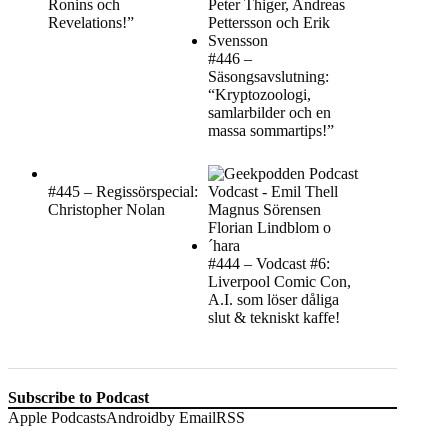
Ronins och
Revelations!”
#446 –
Säsongsavslutning:
“Kryptozoologi,
samlarbilder och en
massa sommartips!”
#445 – Regissörspecial:
Christopher Nolan
#444 – Vodcast #6:
Liverpool Comic Con,
A.I. som löser dåliga
slut & tekniskt kaffe!
Subscribe to Podcast
Apple Podcasts
Android
by Email
RSS