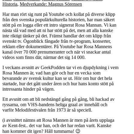
Historia
,
Medverkande: Magnus Sörensen
Har man rört sig runt på Youtube och kollat på diverse klipp
från den svenska populärkulturella historien, har man säkert
stött på en logga eller ett intro signerat Rosa Mannan. Vi kan
nästa slå vad med att ni har stött på det, men att alla kanske
inte riktigt tänker på det. Främst handlar det om klipp från
svenskt tv. Ögonblick fångade från tv-program, konserter,
reklam eller dokumentärer. På Youtube har Rosa Mannens
kanal över 70 000 prenumeranter och när vi snackar antal
videos som finns där, närmar det sig 14 000.
I veckans avsnitt av GeekPodden tar vi en djupdykning i vem
Rosa Mannen är, vad han gör och hur en vecka som
bevarande av svensk kultur kan se ut. Hör om hur det hela
startade, hur det gått under åren och hur hans konto stött på
intressanta hinder på vägen.
Ett avsnitt om att bli nedstängd gång på gång, bli hackad av
ryssarna, om VHS-bandens heliga graal av innehåll och
varför Melodifestivalen från 1973 är så speciell.
(i avsnittet nämns att Rosa Mannen är men på årets upplaga
av Kent-fest.. det var han, och det har redan varit. Kanske
han kommer dit igen? Håll tummarna! 😉