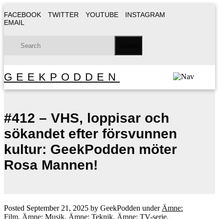
FACEBOOK
TWITTER
YOUTUBE
INSTAGRAM
EMAIL
GEEKPODDEN
#412 – VHS, loppisar och
sökandet efter försvunnen
kultur: GeekPodden möter
Rosa Mannen!
Posted
September 21, 2025
by
GeekPodden
under
Ämne:
Film
,
Ämne: Musik
,
Ämne: Teknik
,
Ämne: TV-serie
,