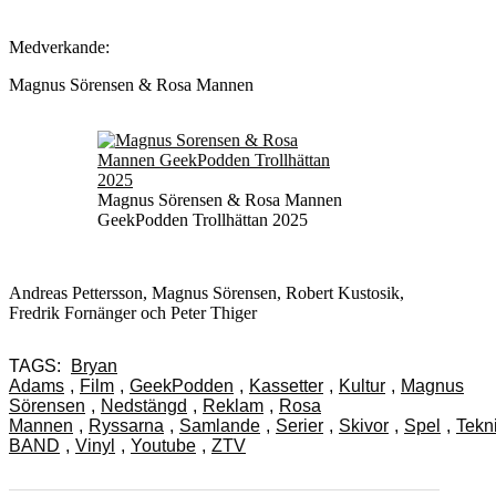
Medverkande:
Magnus Sörensen & Rosa Mannen
Magnus Sörensen & Rosa Mannen
GeekPodden Trollhättan 2025
Andreas Pettersson, Magnus Sörensen, Robert Kustosik,
Fredrik Fornänger och Peter Thiger
TAGS:
Bryan
Adams
,
Film
,
GeekPodden
,
Kassetter
,
Kultur
,
Magnus
Sörensen
,
Nedstängd
,
Reklam
,
Rosa
Mannen
,
Ryssarna
,
Samlande
,
Serier
,
Skivor
,
Spel
,
Tekn
BAND
,
Vinyl
,
Youtube
,
ZTV