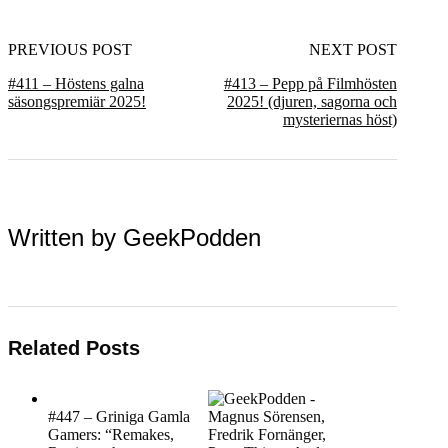
PREVIOUS POST
NEXT POST
#411 – Höstens galna
#413 – Pepp på Filmhösten
säsongspremiär 2025!
2025! (djuren, sagorna och
mysteriernas höst)
Written by
GeekPodden
Related Posts
#447 – Griniga Gamla
Gamers: “Remakes,