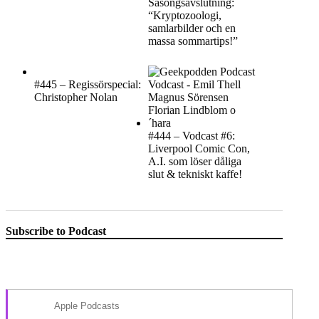
Säsongsavslutning:
“Kryptozoologi,
samlarbilder och en
massa sommartips!”
#445 – Regissörspecial:
Christopher Nolan
#444 – Vodcast #6:
Liverpool Comic Con,
A.I. som löser dåliga
slut & tekniskt kaffe!
Subscribe to Podcast
Apple Podcasts