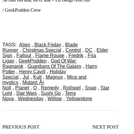
/ GeekPodden Crew
TAGS:
Alien
,
Black Friday
,
Blade
Runner
,
Chirstmas Special
,
Control
,
DC
,
Elder
Sign
,
Fallout
,
Flame Rouge
,
Fredrik
,
Fria
Ligan
,
GeekPodden
,
God Of War:
Ragnarok
,
Guardians Of The Galaxy
,
Harry
Potter
,
Henry Cavill
,
Holiday
Special
,
Jul
,
Kult
,
Magnus
,
Mice and
mystics
,
Mutant: År
Noll
,
Planet
,
Q
,
Remedy
,
Rollspel
,
Snap
,
Star
Lord
,
Star Wars
,
Sushi Go
,
Terra
Nova
,
Wednesday
,
Willow
,
Yellowstone
PREVIOUS POST
NEXT POST