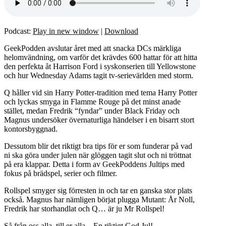
Podcast:
Play in new window
|
Download
GeekPodden avslutar året med att snacka DCs märkliga
helomvändning, om varför det krävdes 600 hattar för att hitta
den perfekta åt Harrison Ford i syskonserien till Yellowstone
och hur Wednesday Adams tagit tv-serievärlden med storm.
Q håller vid sin Harry Potter-tradition med tema Harry Potter
och lyckas smyga in Flamme Rouge på det minst anade
stället, medan Fredrik “fyndar” under Black Friday och
Magnus undersöker övernaturliga händelser i en bisarrt stort
kontorsbyggnad.
Dessutom blir det riktigt bra tips för er som funderar på vad
ni ska göra under julen när glöggen tagit slut och ni tröttnat
på era klappar. Detta i form av GeekPoddens Jultips med
fokus på brädspel, serier och filmer.
Rollspel smyger sig förresten in och tar en ganska stor plats
också. Magnus har nämligen börjat plugga Mutant: År Noll,
Fredrik har storhandlat och Q… är ju Mr Rollspel!
Så från oss alla, till er alla – En riktigt God Jul!