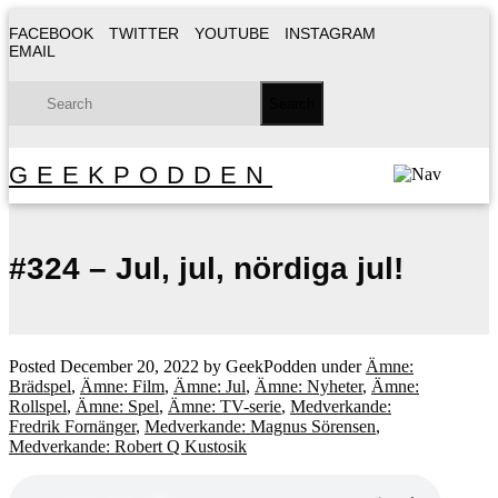
FACEBOOK
TWITTER
YOUTUBE
INSTAGRAM
EMAIL
GEEKPODDEN
#324 – Jul, jul, nördiga jul!
Posted
December 20, 2022
by
GeekPodden
under
Ämne:
Brädspel
,
Ämne: Film
,
Ämne: Jul
,
Ämne: Nyheter
,
Ämne:
Rollspel
,
Ämne: Spel
,
Ämne: TV-serie
,
Medverkande:
Fredrik Fornänger
,
Medverkande: Magnus Sörensen
,
Medverkande: Robert Q Kustosik