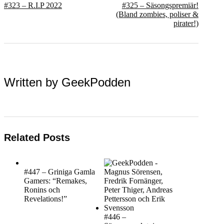
#323 – R.I.P 2022
#325 – Säsongspremiär!
(Bland zombies, poliser &
pirater!)
Written by
GeekPodden
Related Posts
#447 – Griniga Gamla
Gamers: “Remakes,
Ronins och
Revelations!”
#446 –