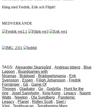
Häng med Fredrik, Erik och Filiph!
MEDVERKANDE
TAGS:
Alexander Skarsgård
,
Andreas Isberg
,
Blue
Lagoon
,
Boardgames with
Niramas
,
Brädspel
,
Brädspelsmania
,
Erik
Svensson
,
Essen
,
Filiph Johansson
,
Fredrik
Fornänger
,
Gå
,
Game Of
Thrones
,
Gladiator
,
Go
,
Godzilla
,
Hunt for the
ring
,
Josef Sannholm
,
King Kong
,
Legacy
,
Naomi
Watts
,
Newton
,
Ola Sundberg
,
Pandemic
Legacy
,
Planet
,
Ridley Scott
,
Spel i
Väst
,
Teotihuacan
,
Terraforming Mars