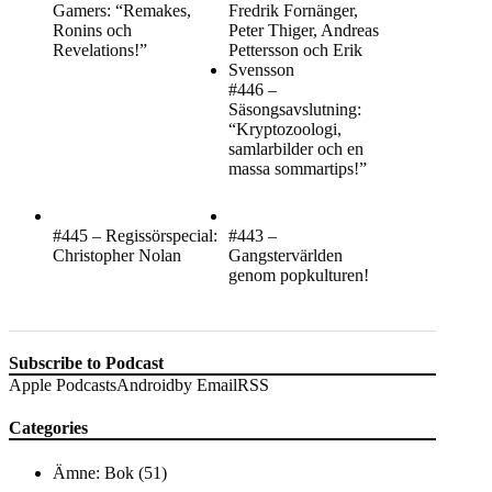
Gamers: “Remakes,
Ronins och
Revelations!”
#446 –
Säsongsavslutning:
“Kryptozoologi,
samlarbilder och en
massa sommartips!”
#445 – Regissörspecial:
#443 –
Christopher Nolan
Gangstervärlden
genom popkulturen!
Subscribe to Podcast
Apple Podcasts
Android
by Email
RSS
Categories
Ämne: Bok
(51)