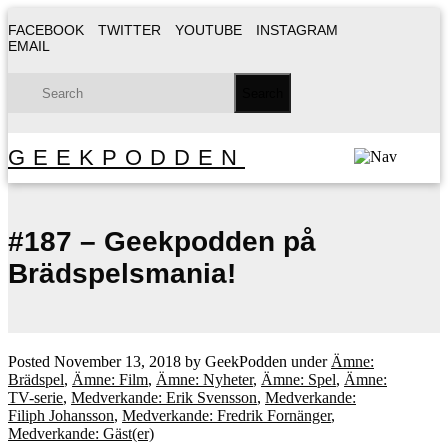
FACEBOOK
TWITTER
YOUTUBE
INSTAGRAM
EMAIL
GEEKPODDEN
#187 – Geekpodden på
Brädspelsmania!
Posted
November 13, 2018
by
GeekPodden
under
Ämne:
Brädspel
,
Ämne: Film
,
Ämne: Nyheter
,
Ämne: Spel
,
Ämne:
TV-serie
,
Medverkande: Erik Svensson
,
Medverkande:
Filiph Johansson
,
Medverkande: Fredrik Fornänger
,
Medverkande: Gäst(er)