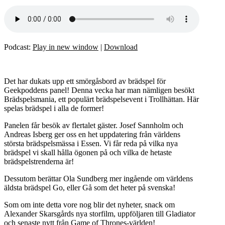
Podcast:
Play in new window
|
Download
Det har dukats upp ett smörgåsbord av brädspel för
Geekpoddens panel! Denna vecka har man nämligen besökt
Brädspelsmania, ett populärt brädspelsevent i Trollhättan. Här
spelas brädspel i alla de former!
Panelen får besök av flertalet gäster. Josef Sannholm och
Andreas Isberg ger oss en het uppdatering från världens
största brädspelsmässa i Essen. Vi får reda på vilka nya
brädspel vi skall hålla ögonen på och vilka de hetaste
brädspelstrenderna är!
Dessutom berättar Ola Sundberg mer ingående om världens
äldsta brädspel Go, eller Gå som det heter på svenska!
Som om inte detta vore nog blir det nyheter, snack om
Alexander Skarsgårds nya storfilm, uppföljaren till Gladiator
och senaste nytt från Game of Thrones-världen!