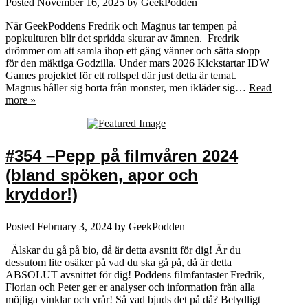
Posted
November 16, 2025
by
GeekPodden
När GeekPoddens Fredrik och Magnus tar tempen på
popkulturen blir det spridda skurar av ämnen. Fredrik
drömmer om att samla ihop ett gäng vänner och sätta stopp
för den mäktiga Godzilla. Under mars 2026 Kickstartar IDW
Games projektet för ett rollspel där just detta är temat.
Magnus håller sig borta från monster, men ikläder sig…
Read
more »
#354 –Pepp på filmvåren 2024
(bland spöken, apor och
kryddor!)
Posted
February 3, 2024
by
GeekPodden
Älskar du gå på bio, då är detta avsnitt för dig! Är du
dessutom lite osäker på vad du ska gå på, då är detta
ABSOLUT avsnittet för dig! Poddens filmfantaster Fredrik,
Florian och Peter ger er analyser och information från alla
möjliga vinklar och vrår! Så vad bjuds det på då? Betydligt