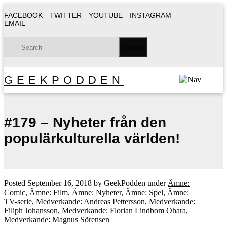
FACEBOOK
TWITTER
YOUTUBE
INSTAGRAM
EMAIL
GEEKPODDEN
#179 – Nyheter från den
populärkulturella världen!
Posted
September 16, 2018
by
GeekPodden
under
Ämne:
Comic
,
Ämne: Film
,
Ämne: Nyheter
,
Ämne: Spel
,
Ämne:
TV-serie
,
Medverkande: Andreas Pettersson
,
Medverkande:
Filiph Johansson
,
Medverkande: Florian Lindbom Ohara
,
Medverkande: Magnus Sörensen