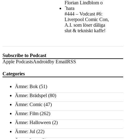
#444 – Vodcast #6:
Liverpool Comic Con,
A.I. som löser dåliga
slut & tekniskt kaffe!
Subscribe to Podcast
Apple Podcasts
Android
by Email
RSS
Categories
Ämne: Bok
(51)
Ämne: Brädspel
(80)
Ämne: Comic
(47)
Ämne: Film
(262)
Ämne: Halloween
(2)
Ämne: Jul
(22)