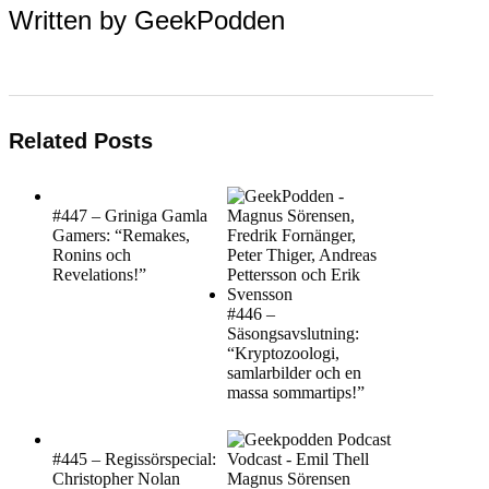
Written by
GeekPodden
Related Posts
#447 – Griniga Gamla
Gamers: “Remakes,
Ronins och
Revelations!”
#446 –
Säsongsavslutning:
“Kryptozoologi,
samlarbilder och en
massa sommartips!”
#445 – Regissörspecial:
Christopher Nolan