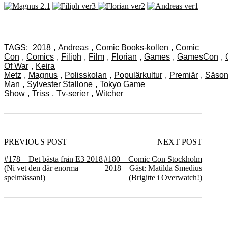
TAGS:
2018
,
Andreas
,
Comic Books-kollen
,
Comic
Con
,
Comics
,
Filiph
,
Film
,
Florian
,
Games
,
GamesCon
,
Of War
,
Keira
Metz
,
Magnus
,
Polisskolan
,
Populärkultur
,
Premiär
,
Säson
Man
,
Sylvester Stallone
,
Tokyo Game
Show
,
Triss
,
Tv-serier
,
Witcher
PREVIOUS POST
NEXT POST
#178 – Det bästa från E3 2018
#180 – Comic Con Stockholm
(Ni vet den där enorma
2018 – Gäst: Matilda Smedius
spelmässan!)
(Brigitte i Overwatch!)