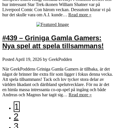
hur intressant Star Trek-ikonen William Shatner var på
Liverpool Comic Con härom veckan. Dessutom klurar vi på
hur det skulle vara om A.I. kunde…
Read more »
#439 – Griniga Gamla Gamers:
Nya spel att spela tillsammans!
Posted
April 19, 2026
by
GeekPodden
När GeekPoddens Griniga Gamla Gamers är tillbaka, är det
något de brinner lite extra för som ligger i fokus denna vecka.
Att spela tillsammans! Tack och lov tycker stora delar av
världen likadant och däribland spelutvecklare. För nu är det
en himla massa intressanta co-op-spel på ingång och både
Andreas och Magnus har tagit sig…
Read more »
1
2
3