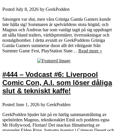
Posted
July 8, 2026
by
GeekPodden
Säsongen var slut, men våra Griniga Gamla Gamers kunde
inte hålla sig! Sommaren är spelvärldens stora högtid, och
Magnus och Andreas har som vanligt tagit på sig uppdraget
att sålla bland trailers, världspremiärer, överraskningar och
nostalgibomber. I detta avsnitt av GeekPoddens Griniga
Gamla Gamers summerar duon allt det viktigaste från
Summer Game Fest, PlayStation State…
Read more »
#444 – Vodcast #6: Liverpool
Comic Con, A.I. som löser dåliga
slut & tekniskt kaffe!
Posted
June 1, 2026
by
GeekPodden
GeekPodden bjuder här på en härlig sammanstrålning av
spelnörden Magnus, teknikoraklet Emil och poddens egna
Mr Hollywood, Florian! Det snackas filmatisering av
storspelet Elden Ring, fortsatta äventyr i Crimson Desert och