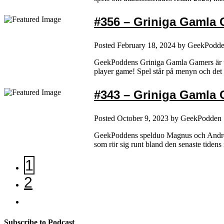
#356 – Griniga Gamla G
Posted
February 18, 2024
by
GeekPodd
GeekPoddens Griniga Gamla Gamers är til
player game! Spel står på menyn och det 
#343 – Griniga Gamla 
Posted
October 9, 2023
by
GeekPodden
GeekPoddens spelduo Magnus och Andreas f
som rör sig runt bland den senaste tiden
1
2
Subscribe to Podcast