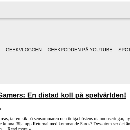
GEEKVLOGGEN
GEEKPODDEN PÅ YOUTUBE
SPOT
GEEKPODDEN RETRO
GAMING MED MICKE
amers: En distad koll på spelvärlden!
& FILIPH
n
GEEKPODDENS
as, tar en kik på sensommaren och tidiga höstens utannonseringar, ny
nna följa upp Returnal med kommande Saros? Dessutom ser det äntli
JULSPECIALER 2013
men…
Read more »