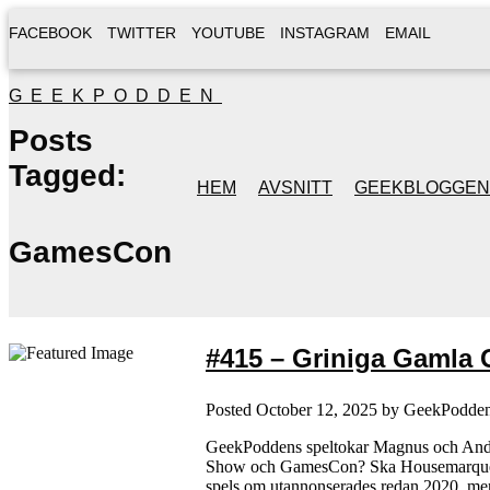
FACEBOOK
TWITTER
YOUTUBE
INSTAGRAM
EMAIL
GEEKPODDEN
Posts
Tagged:
HEM
AVSNITT
GEEKBLOGGEN
GamesCon
#415 – Griniga Gamla G
Posted
October 12, 2025
by
GeekPodde
GeekPoddens speltokar Magnus och Andre
Show och GamesCon? Ska Housemarque ku
spels om utannonserades redan 2020, 