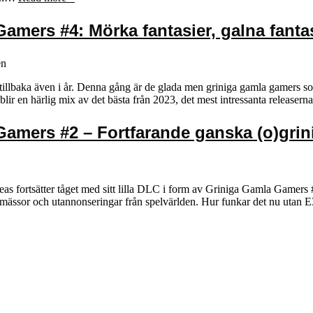
amers #4: Mörka fantasier, galna fantasi
en
lbaka även i år. Denna gång är de glada men griniga gamla gamers som 
blir en härlig mix av det bästa från 2023, det mest intressanta release
Gamers #2 – Fortfarande ganska (o)grin
ortsätter tåget med sitt lilla DLC i form av Griniga Gamla Gamers #2. E
s mässor och utannonseringar från spelvärlden. Hur funkar det nu utan 