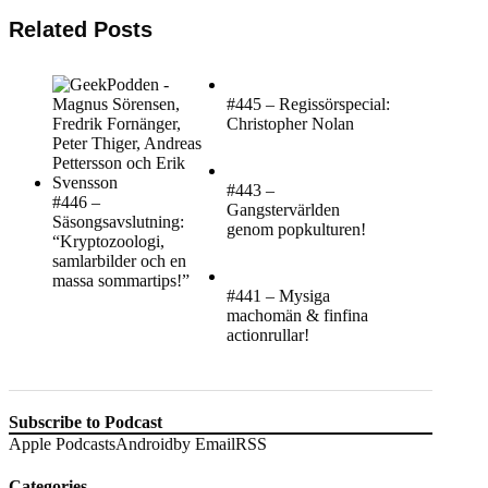
Related Posts
#445 – Regissörspecial:
Christopher Nolan
#443 –
#446 –
Gangstervärlden
Säsongsavslutning:
genom popkulturen!
“Kryptozoologi,
samlarbilder och en
massa sommartips!”
#441 – Mysiga
machomän & finfina
actionrullar!
Subscribe to Podcast
Apple Podcasts
Android
by Email
RSS
Categories