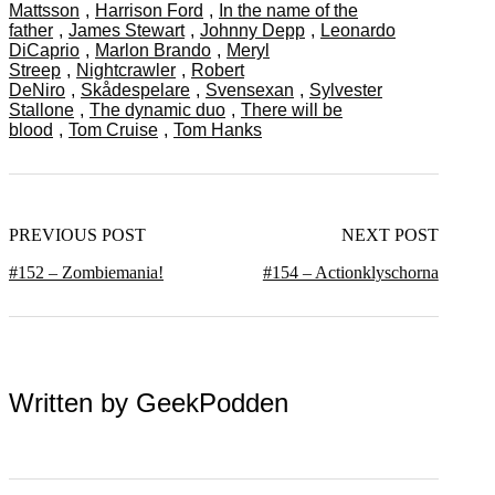
Mattsson
,
Harrison Ford
,
In the name of the
father
,
James Stewart
,
Johnny Depp
,
Leonardo
DiCaprio
,
Marlon Brando
,
Meryl
Streep
,
Nightcrawler
,
Robert
DeNiro
,
Skådespelare
,
Svensexan
,
Sylvester
Stallone
,
The dynamic duo
,
There will be
blood
,
Tom Cruise
,
Tom Hanks
PREVIOUS POST
NEXT POST
#152 – Zombiemania!
#154 – Actionklyschorna
Written by
GeekPodden