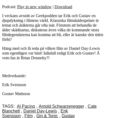
Podcast:
Play in new window
|
Download
I veckans avsnitt av Geekpodden tar Erik och Gustav en
djupdykning i filmens värld. Klassiska filmskådespelare är
temat och åsikterna går ofta isär. Förutom att behandla de
äldre skådisarna, diskuteras även vilka de kommande stora
filmlegendarerna kan komma att bli, eller är kanske den tiden
förbi?
Häng med och få reda på vilken film av Daniel Day-Lewis
som egentligen var bäst! Iallafall enligt Erik och Gustav! Å
vem fan är Brian Dennehy?!
Medverkande:
Erik Svensson
Gustav Mattsson
TAGS:
Al Pacino
,
Arnold Schwarzenegger
,
Cate
Blanchett
,
Daniel Day-Lewis
,
Erik
Svensson
,
Film
,
Gin & Tonic
,
Gustav