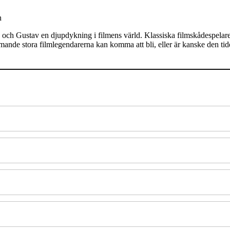
n
och Gustav en djupdykning i filmens värld. Klassiska filmskådespelare ä
mande stora filmlegendarerna kan komma att bli, eller är kanske den t