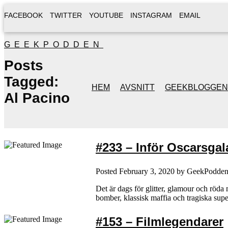
FACEBOOK
TWITTER
YOUTUBE
INSTAGRAM
EMAIL
GEEKPODDEN
Posts
Tagged:
HEM
AVSNITT
GEEKBLOGGEN
Al Pacino
#233 – Inför Oscarsgal
Posted
February 3, 2020
by
GeekPodde
Det är dags för glitter, glamour och röda
bomber, klassisk maffia och tragiska supe
#153 – Filmlegendarer