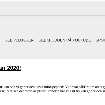
GEEKVLOGGEN
GEEKPODDEN PÅ YOUTUBE
SPOT
GEEKPODDEN RETRO
an 2020!
GAMING MED MICKE
& FILIPH
n
 mattan och vi ger er den bästa inför-peppen! Vi pratar såklart om årets
rskurkar ska det fördelas priser! Panelen har valt ut tio kategorier oc
GEEKPODDENS
JULSPECIALER 2013