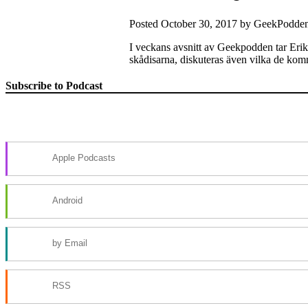
Posted
October 30, 2017
by
GeekPodde
I veckans avsnitt av Geekpodden tar Erik 
skådisarna, diskuteras även vilka de kom
Subscribe to Podcast
Apple Podcasts
Android
by Email
RSS