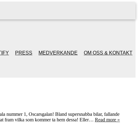
IFY
PRESS
MEDVERKANDE
OM OSS & KONTAKT
 gala nummer 1, Oscarsgalan! Bland supersnabba bilar, fallande
h siat fram vilka som kommer ta hem dessa! Eller…
Read more »