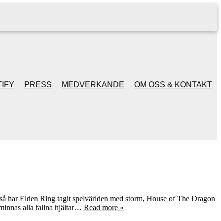
IFY
PRESS
MEDVERKANDE
OM OSS & KONTAKT
t så har Elden Ring tagit spelvärlden med storm, House of The Dragon
minnas alla fallna hjältar…
Read more »