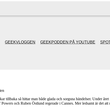
GEEKVLOGGEN
GEEKPODDEN PÅ YOUTUBE
SPOT
GEEKPODDEN RETRO
GAMING MED MICKE
& FILIPH
den
GEEKPODDENS
r tillbaka så hittar man både glada och sorgsna händelser. Under åre
of Powers och Ruben Östlund regerade i Cannes. Mer ledsamt är det att 
JULSPECIALER 2013