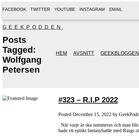
FACEBOOK
TWITTER
YOUTUBE
INSTAGRAM
EMAIL
GEEKPODDEN
Posts
Tagged:
HEM
AVSNITT
GEEKBLOGGEN
Wolfgang
Petersen
#323 – R.I.P 2022
Posted
December 15, 2022
by
GeekPod
När varje år ska summeras och man blicka
hade ett episkt fantasybattle med Rings 