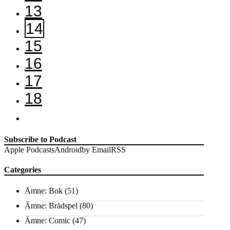
13
14
15
16
17
18
Subscribe to Podcast
Apple Podcasts
Android
by Email
RSS
Categories
Ämne: Bok
(51)
Ämne: Brädspel
(80)
Ämne: Comic
(47)