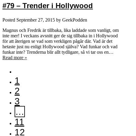
#79 – Trender i Hollywood
Posted
September 27, 2015
by
GeekPodden
Magnus och Fredrik är tillbaka, lika laddade som vanligt, om
inte mer! I veckans avsnitt ger de sig tillbaka in i Hollywood
för att återigen se vad som verkligen pågår där. Vad är det
hetaste just nu enligt Hollywood själva? Vad funkar och vad
funkar inte? Trenderna blir allt tydligare, så vi tar oss en…
Read more »
1
2
3
…
11
12