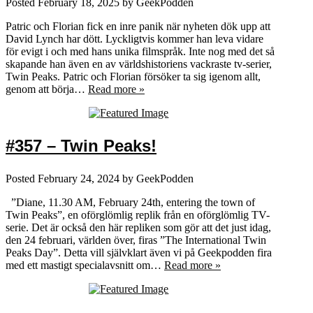
Posted
February 18, 2025
by
GeekPodden
Patric och Florian fick en inre panik när nyheten dök upp att
David Lynch har dött. Lyckligtvis kommer han leva vidare
för evigt i och med hans unika filmspråk. Inte nog med det så
skapande han även en av världshistoriens vackraste tv-serier,
Twin Peaks. Patric och Florian försöker ta sig igenom allt,
genom att börja…
Read more »
#357 – Twin Peaks!
Posted
February 24, 2024
by
GeekPodden
”Diane, 11.30 AM, February 24th, entering the town of
Twin Peaks”, en oförglömlig replik från en oförglömlig TV-
serie. Det är också den här repliken som gör att det just idag,
den 24 februari, världen över, firas ”The International Twin
Peaks Day”. Detta vill självklart även vi på Geekpodden fira
med ett mastigt specialavsnitt om…
Read more »