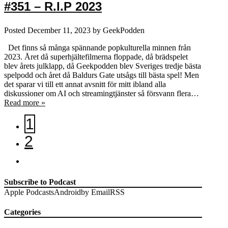
#351 – R.I.P 2023
Posted
December 11, 2023
by
GeekPodden
Det finns så många spännande popkulturella minnen från
2023. Året då superhjältefilmerna floppade, då brädspelet
blev årets julklapp, då Geekpodden blev Sveriges tredje bästa
spelpodd och året då Baldurs Gate utsågs till bästa spel! Men
det sparar vi till ett annat avsnitt för mitt ibland alla
diskussioner om AI och streamingtjänster så försvann flera…
Read more »
1
2
Subscribe to Podcast
Apple Podcasts
Android
by Email
RSS
Categories