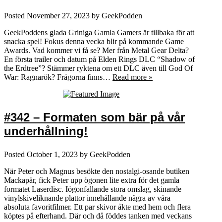
Posted
November 27, 2023
by
GeekPodden
GeekPoddens glada Griniga Gamla Gamers är tillbaka för att
snacka spel! Fokus denna vecka blir på kommande Game
Awards. Vad kommer vi få se? Mer från Metal Gear Delta?
En första trailer och datum på Elden Rings DLC “Shadow of
the Erdtree”? Stämmer ryktena om ett DLC även till God Of
War: Ragnarök? Frågorna finns…
Read more »
#342 – Formaten som bär på vår
underhållning!
Posted
October 1, 2023
by
GeekPodden
När Peter och Magnus besökte den nostalgi-osande butiken
Mackapär, fick Peter upp ögonen lite extra för det gamla
formatet Laserdisc. Iögonfallande stora omslag, skinande
vinylskiveliknande plattor innehållande några av våra
absoluta favoritfilmer. Ett par skivor åkte med hem och flera
köptes på efterhand. Där och då föddes tanken med veckans