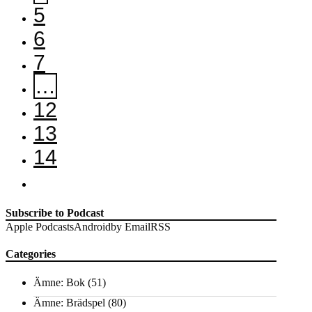
5
6
7
…
12
13
14
Subscribe to Podcast
Apple Podcasts
Android
by Email
RSS
Categories
Ämne: Bok
(51)
Ämne: Brädspel
(80)