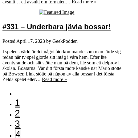
avsnitt… ett avsnitt om formaten…
Read more »
#331 – Underbara jävla bossar!
Posted
April 17, 2023
by
GeekPodden
I spelens värld är det något återkommande som man lärde sig
redan när tv-spel gjorde sitt intåg i våra hem. Efter lite
äventyrande och slit stötte man på dem, lite som ett delprov i
skolan. Bossarna. Var ditt första möte kanske när Mario stötte
på Bowser, Link stötte på någon av alla bossar i det första
Zelda-spelet eller…
Read more »
1
2
3
4