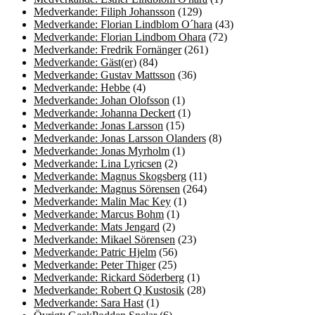
Medverkande: Filiph Johansson
(129)
Medverkande: Florian Lindblom O´hara
(43)
Medverkande: Florian Lindbom Ohara
(72)
Medverkande: Fredrik Fornänger
(261)
Medverkande: Gäst(er)
(84)
Medverkande: Gustav Mattsson
(36)
Medverkande: Hebbe
(4)
Medverkande: Johan Olofsson
(1)
Medverkande: Johanna Deckert
(1)
Medverkande: Jonas Larsson
(15)
Medverkande: Jonas Larsson Olanders
(8)
Medverkande: Jonas Myrholm
(1)
Medverkande: Lina Lyricsen
(2)
Medverkande: Magnus Skogsberg
(11)
Medverkande: Magnus Sörensen
(264)
Medverkande: Malin Mac Key
(1)
Medverkande: Marcus Bohm
(1)
Medverkande: Mats Jengard
(2)
Medverkande: Mikael Sörensen
(23)
Medverkande: Patric Hjelm
(56)
Medverkande: Peter Thiger
(25)
Medverkande: Rickard Söderberg
(1)
Medverkande: Robert Q Kustosik
(28)
Medverkande: Sara Hast
(1)