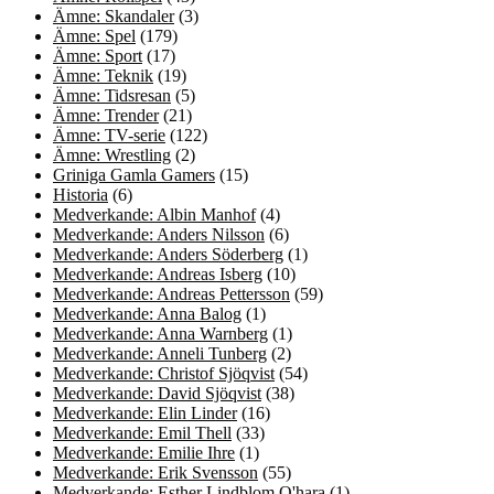
Ämne: Skandaler
(3)
Ämne: Spel
(179)
Ämne: Sport
(17)
Ämne: Teknik
(19)
Ämne: Tidsresan
(5)
Ämne: Trender
(21)
Ämne: TV-serie
(122)
Ämne: Wrestling
(2)
Griniga Gamla Gamers
(15)
Historia
(6)
Medverkande: Albin Manhof
(4)
Medverkande: Anders Nilsson
(6)
Medverkande: Anders Söderberg
(1)
Medverkande: Andreas Isberg
(10)
Medverkande: Andreas Pettersson
(59)
Medverkande: Anna Balog
(1)
Medverkande: Anna Warnberg
(1)
Medverkande: Anneli Tunberg
(2)
Medverkande: Christof Sjöqvist
(54)
Medverkande: David Sjöqvist
(38)
Medverkande: Elin Linder
(16)
Medverkande: Emil Thell
(33)
Medverkande: Emilie Ihre
(1)
Medverkande: Erik Svensson
(55)
Medverkande: Esther Lindblom O'hara
(1)