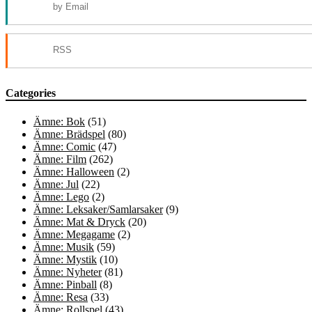
by Email
RSS
Categories
Ämne: Bok
(51)
Ämne: Brädspel
(80)
Ämne: Comic
(47)
Ämne: Film
(262)
Ämne: Halloween
(2)
Ämne: Jul
(22)
Ämne: Lego
(2)
Ämne: Leksaker/Samlarsaker
(9)
Ämne: Mat & Dryck
(20)
Ämne: Megagame
(2)
Ämne: Musik
(59)
Ämne: Mystik
(10)
Ämne: Nyheter
(81)
Ämne: Pinball
(8)
Ämne: Resa
(33)
Ämne: Rollspel
(43)