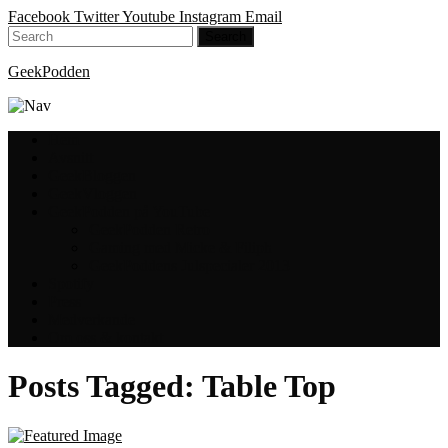
Facebook
Twitter
Youtube
Instagram
Email
GeekPodden
Hem
Avsnitt
GeekBloggen
GeekVloggen
GeekPodden på YouTube
GeekPodden Retro
Gaming med Micke & Filiph
GeekPoddens Julspecialer 2013
Spotify
Press
Medverkande
Om oss & kontakt
Posts Tagged:
Table Top