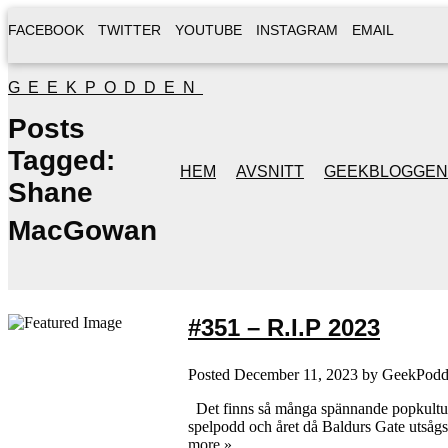
FACEBOOK
TWITTER
YOUTUBE
INSTAGRAM
EMAIL
GEEKPODDEN
Posts
Tagged:
HEM
AVSNITT
GEEKBLOGGEN
Shane
MacGowan
#351 – R.I.P 2023
Posted
December 11, 2023
by
GeekPodd
Det finns så många spännande popkulturel
spelpodd och året då Baldurs Gate utsågs t
more »