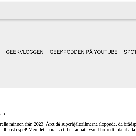
GEEKVLOGGEN
GEEKPODDEN PÅ YOUTUBE
SPOT
GEEKPODDEN RETRO
GAMING MED MICKE
& FILIPH
en
GEEKPODDENS
la minnen från 2023. Året då superhjältefilmerna floppade, då brädspe
ill bästa spel! Men det sparar vi till ett annat avsnitt för mitt ibland 
JULSPECIALER 2013