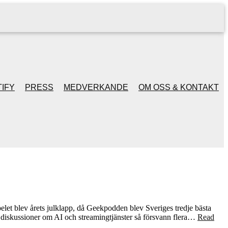
IFY
PRESS
MEDVERKANDE
OM OSS & KONTAKT
let blev årets julklapp, då Geekpodden blev Sveriges tredje bästa
alla diskussioner om AI och streamingtjänster så försvann flera…
Read