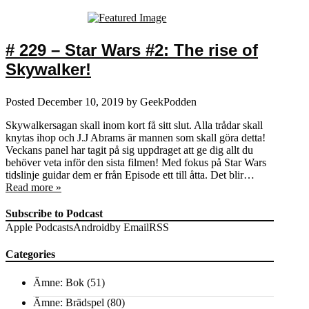
# 229 – Star Wars #2: The rise of
Skywalker!
Posted
December 10, 2019
by
GeekPodden
Skywalkersagan skall inom kort få sitt slut. Alla trådar skall
knytas ihop och J.J Abrams är mannen som skall göra detta!
Veckans panel har tagit på sig uppdraget att ge dig allt du
behöver veta inför den sista filmen! Med fokus på Star Wars
tidslinje guidar dem er från Episode ett till åtta. Det blir…
Read more »
Subscribe to Podcast
Apple Podcasts
Android
by Email
RSS
Categories
Ämne: Bok
(51)
Ämne: Brädspel
(80)