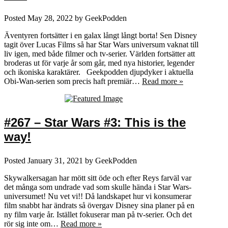
Posted
May 28, 2022
by
GeekPodden
Äventyren fortsätter i en galax långt långt borta! Sen Disney
tagit över Lucas Films så har Star Wars universum vaknat till
liv igen, med både filmer och tv-serier. Världen fortsätter att
broderas ut för varje år som går, med nya historier, legender
och ikoniska karaktärer. Geekpodden djupdyker i aktuella
Obi-Wan-serien som precis haft premiär…
Read more »
#267 – Star Wars #3: This is the
way!
Posted
January 31, 2021
by
GeekPodden
Skywalkersagan har mött sitt öde och efter Reys farväl var
det många som undrade vad som skulle hända i Star Wars-
universumet! Nu vet vi!! Då landskapet hur vi konsumerar
film snabbt har ändrats så övergav Disney sina planer på en
ny film varje år. Istället fokuserar man på tv-serier. Och det
rör sig inte om…
Read more »