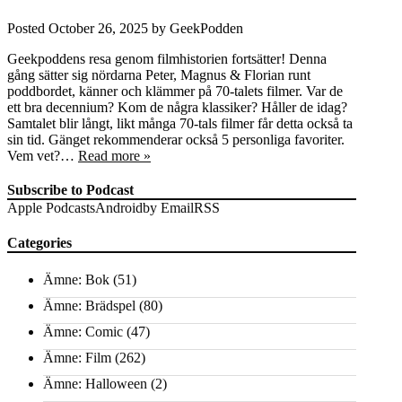
Posted
October 26, 2025
by
GeekPodden
Geekpoddens resa genom filmhistorien fortsätter! Denna
gång sätter sig nördarna Peter, Magnus & Florian runt
poddbordet, känner och klämmer på 70-talets filmer. Var de
ett bra decennium? Kom de några klassiker? Håller de idag?
Samtalet blir långt, likt många 70-tals filmer får detta också ta
sin tid. Gänget rekommenderar också 5 personliga favoriter.
Vem vet?…
Read more »
Subscribe to Podcast
Apple Podcasts
Android
by Email
RSS
Categories
Ämne: Bok
(51)
Ämne: Brädspel
(80)
Ämne: Comic
(47)
Ämne: Film
(262)
Ämne: Halloween
(2)